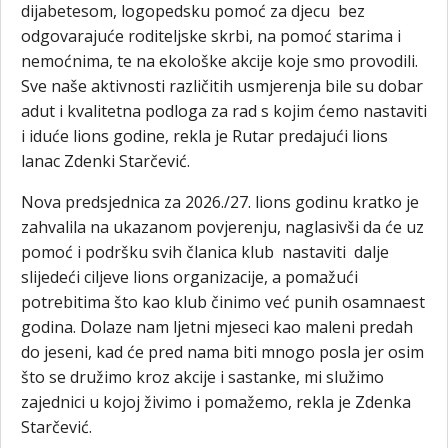
dijabetesom, logopedsku pomoć za djecu bez
odgovarajuće roditeljske skrbi, na pomoć starima i
nemoćnima, te na ekološke akcije koje smo provodili.
Sve naše aktivnosti različitih usmjerenja bile su dobar
adut i kvalitetna podloga za rad s kojim ćemo nastaviti
i iduće lions godine, rekla je Rutar predajući lions
lanac Zdenki Starčević.
Nova predsjednica za 2026./27. lions godinu kratko je
zahvalila na ukazanom povjerenju, naglasivši da će uz
pomoć i podršku svih članica klub nastaviti dalje
slijedeći ciljeve lions organizacije, a pomažući
potrebitima što kao klub činimo već punih osamnaest
godina. Dolaze nam ljetni mjeseci kao maleni predah
do jeseni, kad će pred nama biti mnogo posla jer osim
što se družimo kroz akcije i sastanke, mi služimo
zajednici u kojoj živimo i pomažemo, rekla je Zdenka
Starčević.