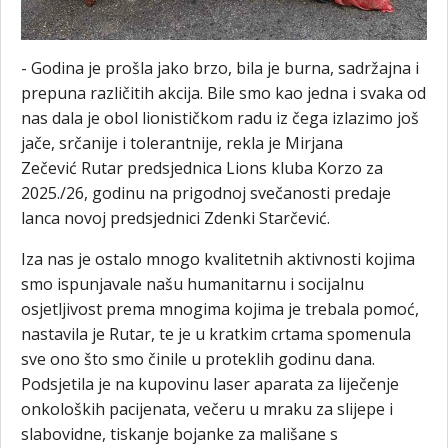
- Godina je prošla jako brzo, bila je burna, sadržajna i
prepuna različitih akcija. Bile smo kao jedna i svaka od
nas dala je obol lionističkom radu iz čega izlazimo još
jače, srčanije i tolerantnije, rekla je Mirjana
Zečević Rutar predsjednica Lions kluba Korzo za
2025./26, godinu na prigodnoj svečanosti predaje
lanca novoj predsjednici Zdenki Starčević.
Iza nas je ostalo mnogo kvalitetnih aktivnosti kojima
smo ispunjavale našu humanitarnu i socijalnu
osjetljivost prema mnogima kojima je trebala pomoć,
nastavila je Rutar, te je u kratkim crtama spomenula
sve ono što smo činile u proteklih godinu dana.
Podsjetila je na kupovinu laser aparata za liječenje
onkoloških pacijenata, večeru u mraku za slijepe i
slabovidne, tiskanje bojanke za mališane s