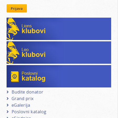
Prijava
Lions klubovi
Leo klubovi
Poslovni katalog
Budite donator
Grand prix
eGalerija
Poslovni katalog