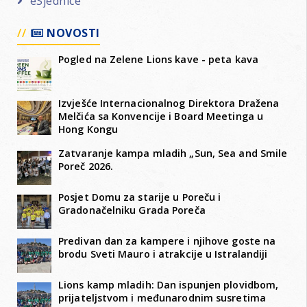
eSjednice
NOVOSTI
Pogled na Zelene Lions kave - peta kava
Izvješće Internacionalnog Direktora Dražena
Melčića sa Konvencije i Board Meetinga u
Hong Kongu
Zatvaranje kampa mladih „Sun, Sea and Smile
Poreč 2026.
Posjet Domu za starije u Poreču i
Gradonačelniku Grada Poreča
Predivan dan za kampere i njihove goste na
brodu Sveti Mauro i atrakcije u Istralandiji
Lions kamp mladih: Dan ispunjen plovidbom,
prijateljstvom i međunarodnim susretima