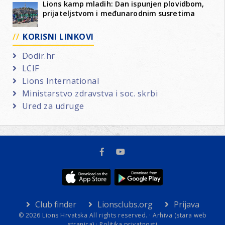
Lions kamp mladih: Dan ispunjen plovidbom,
prijateljstvom i međunarodnim susretima
KORISNI LINKOVI
Dodir.hr
LCIF
Lions International
Ministarstvo zdravstva i soc. skrbi
Ured za udruge
Club finder
Lionsclubs.org
Prijava
© 2026 Lions Hrvatska All rights reserved. ·
Arhiva (stara web
stranica)
·
Politika privatnosti