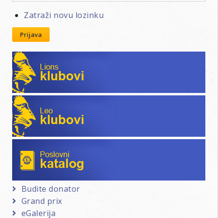
Zatraži novu lozinku
Prijava
Lions klubovi
Leo klubovi
Poslovni katalog
Budite donator
Grand prix
eGalerija