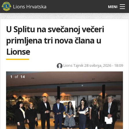
Skoči
Lions Hrvatska
MENI
na
glavni
O
O nama
Glavni
sadržaj
izbornik
nama
U Splitu na svečanoj večeri
Lions Distrikt 126
Lions
primljena tri nova člana u
Distrikt
Naši projekti
126
Lionse
Naši
Aktivnosti
projekti
Lions Tajnik
28 svibnja, 2026 - 18:09
Aktivnosti
1
of
14