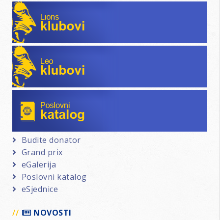
Lions klubovi
Leo klubovi
Poslovni katalog
Budite donator
Grand prix
eGalerija
Poslovni katalog
eSjednice
NOVOSTI