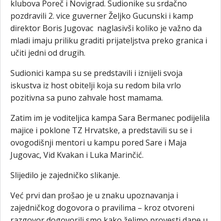
klubova Poreč i Novigrad. Sudionike su srdačno
pozdravili 2. vice guverner Željko Gucunski i kamp
direktor Boris Jugovac naglasivši koliko je važno da
mladi imaju priliku graditi prijateljstva preko granica i
učiti jedni od drugih.
Sudionici kampa su se predstavili i iznijeli svoja
iskustva iz host obitelji koja su redom bila vrlo
pozitivna sa puno zahvale host mamama.
Zatim im je voditeljica kampa Sara Bermanec podijelila
majice i poklone TZ Hrvatske, a predstavili su se i
ovogodišnji mentori u kampu pored Sare i Maja
Jugovac, Vid Kvakan i Luka Marinčić.
Slijedilo je zajedničko slikanje.
Već prvi dan prošao je u znaku upoznavanja i
zajedničkog dogovora o pravilima – kroz otvoreni
razgovor dogovorili smo kako želimo provesti dane u