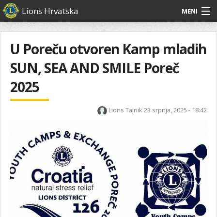
Skoči
Lions Hrvatska
MENI
na
glavni
O
O nama
Glavni
sadržaj
izbornik
nama
U Poreču otvoren Kamp mladih
Lions Distrikt 126
Lions
SUN, SEA AND SMILE Poreč
Distrikt
Naši projekti
126
2025
Naši
Aktivnosti
projekti
Lions Tajnik
23 srpnja, 2025 - 18:42
Aktivnosti
1
of
13