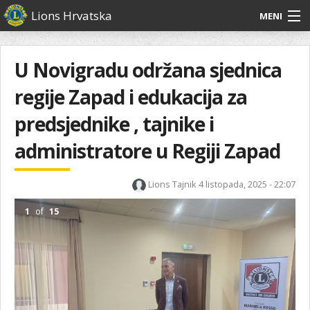
Skoči
Lions Hrvatska
MENI
na
glavni
O
O nama
Glavni
sadržaj
izbornik
nama
U Novigradu održana sjednica
Lions Distrikt 126
Lions
regije Zapad i edukacija za
Distrikt
Naši projekti
126
predsjednike , tajnike i
Naši
Aktivnosti
administratore u Regiji Zapad
projekti
Aktivnosti
Lions Tajnik
4 listopada, 2025 - 22:07
1
of
15