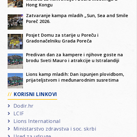
Hong Kongu
Zatvaranje kampa mladih „Sun, Sea and Smile
Poreč 2026.
Posjet Domu za starije u Poreču i
Gradonačelniku Grada Poreča
Predivan dan za kampere i njihove goste na
brodu Sveti Mauro i atrakcije u Istralandiji
Lions kamp mladih: Dan ispunjen plovidbom,
prijateljstvom i međunarodnim susretima
KORISNI LINKOVI
Dodir.hr
LCIF
Lions International
Ministarstvo zdravstva i soc. skrbi
Ured za udruge