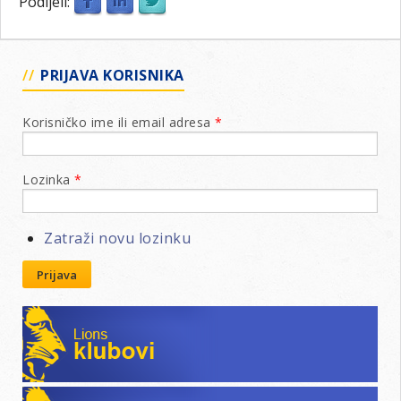
Podijeli:
PRIJAVA KORISNIKA
Korisničko ime ili email adresa
*
Lozinka
*
Zatraži novu lozinku
Prijava
Lions klubovi
Leo klubovi