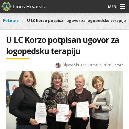
Skoči
Lions Hrvatska
MENI
na
glavni
O
O nama
Glavni
Početna
U LC Korzo potpisan ugovor za logopedsku terapiju
Vi
sadržaj
izbornik
nama
ste
Lions Distrikt 126
Lions
ovdje
U LC Korzo potpisan ugovor za
Distrikt
Naši projekti
126
logopedsku terapiju
Naši
Aktivnosti
projekti
Ljiljana Škugor
1 travnja, 2026 - 22:47
Aktivnosti