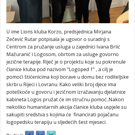
U ime Lions kluba Korzo, predsjednica Mirjana
Zečević Rutar potpisala je ugovor o suradnji s
Centrom za pružanje usluga u zajednici Ivana Brlić
Mažuranić i Logosom, obrtom za usluge govorno
jezične terapije. Riječ je o projektu koje su pokrenule
članice kluba pod nazivom "Logoped 1" , a cilj je
pomoći štićenicima koji borave u domu bez roditeljske
skrbi u Rijeci i Lovranu. Kako veliki broj djece ima
poteškoće u govoru i jezičnom izražavanju djelatnice
kabineta Logos pružat će im stručnu pomoć..Nakon
nekoliko humanitarnih akcija članice kluba uspjele su
sakupiti sredstva s kojima će financirati pojačanu
logopedsku terapiju u sljedećih šest mjeseci.