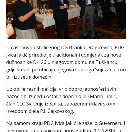
U čast novo ustoličenog DG Branka Dragičevića, PDG
Ivica Jakić priredio je tradicionalni domjenak za nove
dužnosnike D-126 u njegovom domu na Tuškancu,
gdje su već po običaju njegova supruga Snježana i on
bili izuzetni domaćini.
Uz obilje raznih delicija, vrlo dobroj atmosferi svih
nazočnih između ostalih doprinio je i Marin Limić,
član CLC Sv. Duje iz Splita, zapaženom klavirskom
izvedbom djela P.I. Čajkovskog.
Na samom kraju PDG Ivica Jakić je zaželio Guverneru i
njegovom timu uspješnu Lions godinu 2012/2013., a