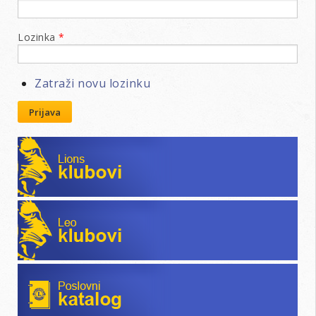
Lozinka
*
Zatraži novu lozinku
Prijava
Lions klubovi
Leo klubovi
Poslovni katalog