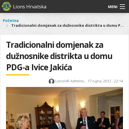
Skoči
Lions Hrvatska
MENI
na
glavni
O
O nama
Glavni
Početna
Vi
sadržaj
Tradicionalni domjenak za dužnosnike distrikta u domu PDG-a Ivice Jakića
izbornik
nama
ste
Lions Distrikt 126
Lions
ovdje
Distrikt
Tradicionalni domjenak za
Naši projekti
126
dužnosnike distrikta u domu
Naši
Aktivnosti
projekti
PDG-a Ivice Jakića
Aktivnosti
LionsHR Adminis...
17 rujna, 2012 - 22:14