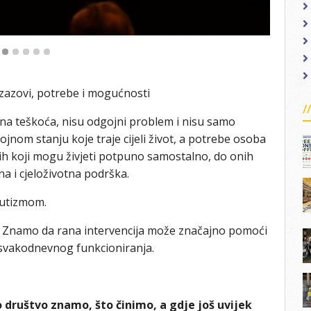
azovi, potrebe i mogućnosti
zna teškoća, nisu odgojni problem i nisu samo
ojnom stanju koje traje cijeli život, a potrebe osoba
nih koji mogu živjeti potpuno samostalno, do onih
a i cjeloživotna podrška.
autizmom.
. Znamo da rana intervencija može značajno pomoći
i svakodnevnog funkcioniranja.
 društvo znamo, što činimo, a gdje još uvijek