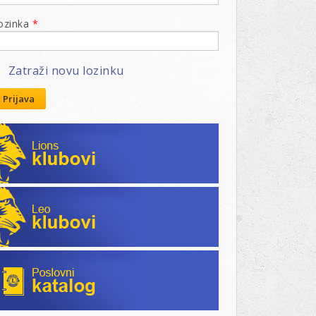
ozinka
*
Zatraži novu lozinku
Prijava
Lions klubovi
Leo klubovi
Poslovni katalog