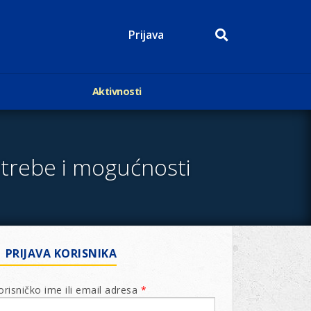
Prijava
Aktivnosti
Događaji
p
Kalendar
Mediji o nama
otrebe i mogućnosti
roge
Lions Magazin
PRIJAVA KORISNIKA
orisničko ime ili email adresa
*