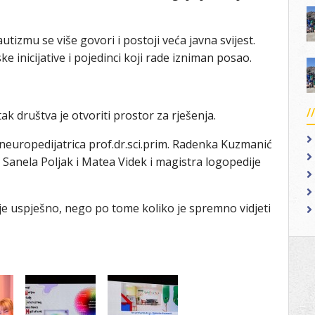
tizmu se više govori i postoji veća javna svijest.
ske inicijative i pojedinci koji rade izniman posao.
ak društva je otvoriti prostor za rješenja.
 neuropedijatrica prof.dr.sci.prim. Radenka Kuzmanić
e Sanela Poljak i Matea Videk i magistra logopedije
je uspješno, nego po tome koliko je spremno vidjeti