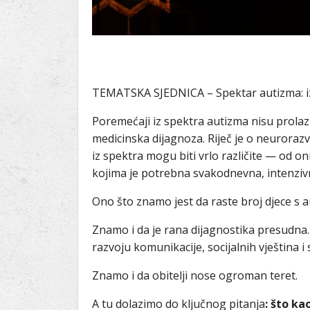
TEMATSKA SJEDNICA – Spektar autizma: iz
Poremećaji iz spektra autizma nisu prola
medicinska dijagnoza. Riječ je o neurorazv
iz spektra mogu biti vrlo različite — od o
kojima je potrebna svakodnevna, intenzivn
Ono što znamo jest da raste broj djece s 
Znamo i da je rana dijagnostika presudna
razvoju komunikacije, socijalnih vještina 
Znamo i da obitelji nose ogroman teret.
A tu dolazimo do ključnog pitanja
:
što kao