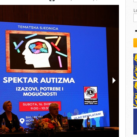
kovodstvo Leo Distrikta
daci o LEO D-126 i kontakt
L