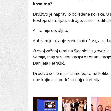
kasnimo?
Društvo je napravilo određene korake. O au
Postoje stručnjaci, udruge, centri, roditelj
Ali to nije dovoljno.
Autizam je pitanje zrelosti društva, a zadat
O ovoj važnoj temi na Sjednici su govorile
Šamija, magistre edukacijske rehabilitacij
Danijela Petrašić.
Društvo se ne mjeri samo po tome koliko 
one kojima je podrška najpotrebnija.