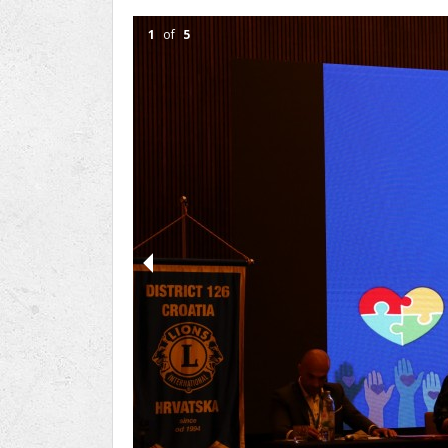
Ru
Lions International
Po
Club finder
1
of
5