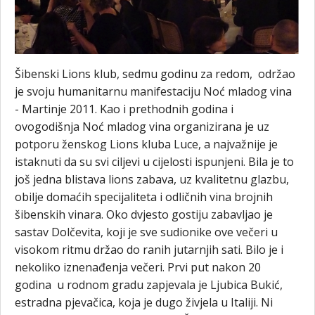
Šibenski Lions klub, sedmu godinu za redom, održao
je svoju humanitarnu manifestaciju Noć mladog vina
- Martinje 2011. Kao i prethodnih godina i
ovogodišnja Noć mladog vina organizirana je uz
potporu ženskog Lions kluba Luce, a najvažnije je
istaknuti da su svi ciljevi u cijelosti ispunjeni. Bila je to
još jedna blistava lions zabava, uz kvalitetnu glazbu,
obilje domaćih specijaliteta i odličnih vina brojnih
šibenskih vinara. Oko dvjesto gostiju zabavljao je
sastav Dolčevita, koji je sve sudionike ove večeri u
visokom ritmu držao do ranih jutarnjih sati. Bilo je i
nekoliko iznenađenja večeri. Prvi put nakon 20
godina u rodnom gradu zapjevala je Ljubica Bukić,
estradna pjevačica, koja je dugo živjela u Italiji. Ni