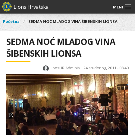
Skoči
Lions Hrvatska
MENI
na
glavni
O
O nama
Glavni
Početna
SEDMA NOĆ MLADOG VINA ŠIBENSKIH LIONSA
Vi
sadržaj
izbornik
nama
ste
Lions Distrikt 126
Lions
ovdje
SEDMA NOĆ MLADOG VINA
Distrikt
Naši projekti
126
ŠIBENSKIH LIONSA
Naši
Aktivnosti
projekti
LionsHR Adminis...
24 studenog, 2011 - 08:40
Aktivnosti