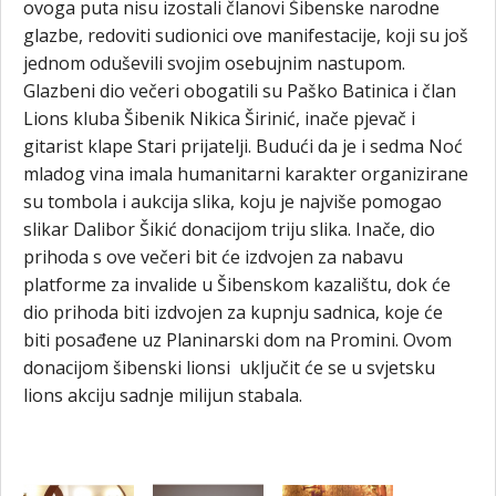
ovoga puta nisu izostali članovi Šibenske narodne
glazbe, redoviti sudionici ove manifestacije, koji su još
jednom oduševili svojim osebujnim nastupom.
Glazbeni dio večeri obogatili su Paško Batinica i član
Lions kluba Šibenik Nikica Širinić, inače pjevač i
gitarist klape Stari prijatelji. Budući da je i sedma Noć
mladog vina imala humanitarni karakter organizirane
su tombola i aukcija slika, koju je najviše pomogao
slikar Dalibor Šikić donacijom triju slika. Inače, dio
prihoda s ove večeri bit će izdvojen za nabavu
platforme za invalide u Šibenskom kazalištu, dok će
dio prihoda biti izdvojen za kupnju sadnica, koje će
biti posađene uz Planinarski dom na Promini. Ovom
donacijom šibenski lionsi uključit će se u svjetsku
lions akciju sadnje milijun stabala.