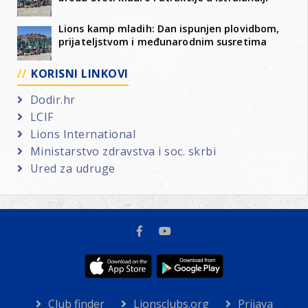
Lions kamp mladih: Dan ispunjen plovidbom,
prijateljstvom i međunarodnim susretima
KORISNI LINKOVI
Dodir.hr
LCIF
Lions International
Ministarstvo zdravstva i soc. skrbi
Ured za udruge
Club finder
Lionsclubs.org
Prijava