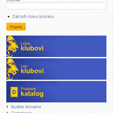
Zatraži novu lozinku
Prijava
Lions klubovi
Leo klubovi
Poslovni katalog
Budite donator
Grand prix