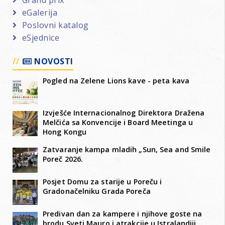
eGalerija
Poslovni katalog
eSjednice
NOVOSTI
Pogled na Zelene Lions kave - peta kava
Izvješće Internacionalnog Direktora Dražena
Melčića sa Konvencije i Board Meetinga u
Hong Kongu
Zatvaranje kampa mladih „Sun, Sea and Smile
Poreč 2026.
Posjet Domu za starije u Poreču i
Gradonačelniku Grada Poreča
Predivan dan za kampere i njihove goste na
brodu Sveti Mauro i atrakcije u Istralandiji