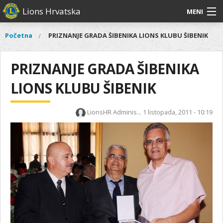
Skoči
Lions Hrvatska
MENI
na
glavni
O
O nama
Glavni
Početna
PRIZNANJE GRADA ŠIBENIKA LIONS KLUBU ŠIBENIK
Vi
sadržaj
izbornik
nama
ste
Lions Distrikt 126
Lions
ovdje
PRIZNANJE GRADA ŠIBENIKA
Distrikt
Naši projekti
126
LIONS KLUBU ŠIBENIK
Naši
Aktivnosti
projekti
LionsHR Adminis...
1 listopada, 2011 - 10:19
Aktivnosti