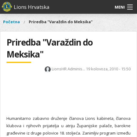
Skoči
Lions Hrvatska
MENI
na
glavni
O
O nama
Glavni
Početna
Priredba "Varaždin do Meksika"
Vi
sadržaj
izbornik
nama
ste
Lions Distrikt 126
Lions
ovdje
Priredba "Varaždin do
Distrikt
Naši projekti
126
Meksika"
Naši
Aktivnosti
projekti
LionsHR Adminis...
19 kolovoza, 2010 - 15:50
Aktivnosti
Humanitarno zabavno druženje članova Lions kabineta, članova
klubova i njihovih prijatelja u atriju Županijske palače, barokne
građevine iz druge polovice 18. stoljeća. Zanimljiv program između