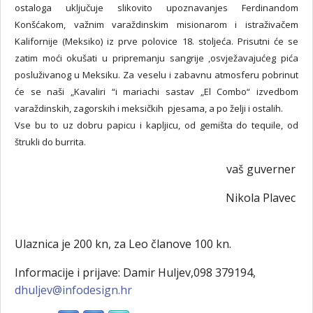
ostaloga uključuje slikovito upoznavanjes Ferdinandom
Konšćakom, važnim varaždinskim misionarom i istraživačem
Kalifornije (Meksiko) iz prve polovice 18. stoljeća. Prisutni će se
zatim moći okušati u pripremanju sangrije ,osvježavajućeg pića
posluživanog u Meksiku. Za veselu i zabavnu atmosferu pobrinut
će se naši „Kavaliri “i mariachi sastav „El Combo“ izvedbom
varaždinskih, zagorskih i meksičkih pjesama, a po želji i ostalih.
Vse bu to uz dobru papicu i kapljicu, od gemišta do tequile, od
štrukli do burrita.
vaš guverner
Nikola Plavec
Ulaznica je 200 kn, za Leo članove 100 kn.
Informacije i prijave: Damir Huljev,098 379194,
dhuljev@infodesign.hr