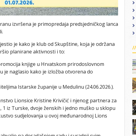
 Lovranu izvršena je primopredaja predsjedničkog lanca
i.
jestio je kako je klub od Skupštine, koja je održana
šio planirane aktivnosti i to:
i promocija knjige u Hrvatskom prirodoslovnom
u je naglasio kako je izložba otvorena do
iteljima Istarske županije u Medulinu (24.06.2026.).
stvo Lionsice Kristine Krivičić i njenog partnera za
ila, 1 iz Turske, dvoje ženskih i jedno muško u sklopu
skustvo sudjelovanja u ovoj međunarodnoj Lions
zahvalio na dosadašnjem radu i suradnji svim