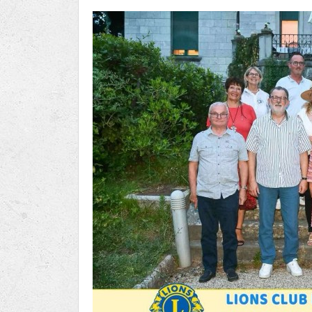
Ru
Lions International
Po
Club finder