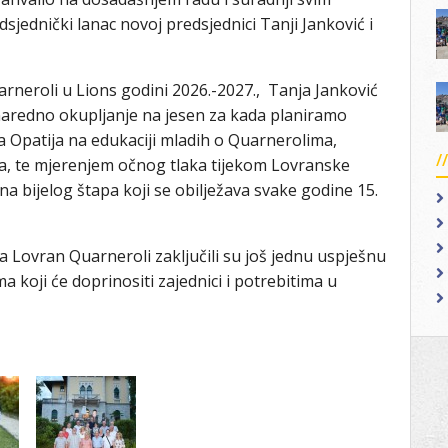
sjednički lanac novoj predsjednici Tanji Janković i
rneroli u Lions godini 2026.-2027., Tanja Janković
o naredno okupljanje na jesen za kada planiramo
 Opatija na edukaciji mladih o Quarnerolima,
, te mjerenjem očnog tlaka tijekom Lovranske
ijelog štapa koji se obilježava svake godine 15.
uba Lovran Quarneroli zaključili su još jednu uspješnu
a koji će doprinositi zajednici i potrebitima u