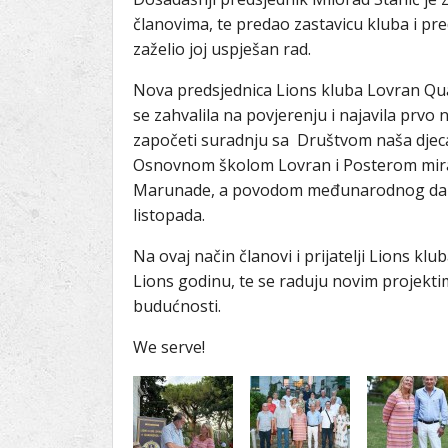
članovima, te predao zastavicu kluba i pred
zaželio joj uspješan rad.
Nova predsjednica Lions kluba Lovran Qua
se zahvalila na povjerenju i najavila prv
započeti suradnju sa Društvom naša djeca
Osnovnom školom Lovran i Posterom mira
Marunade, a povodom međunarodnog dana b
listopada.
Na ovaj način članovi i prijatelji Lions kl
Lions godinu, te se raduju novim projektim
budućnosti.
We serve!