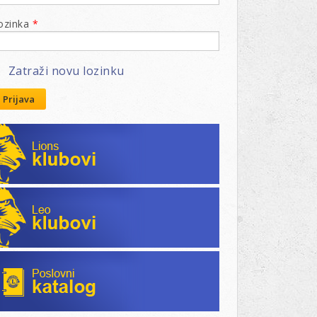
ozinka
*
Zatraži novu lozinku
Prijava
Lions klubovi
Leo klubovi
Poslovni katalog