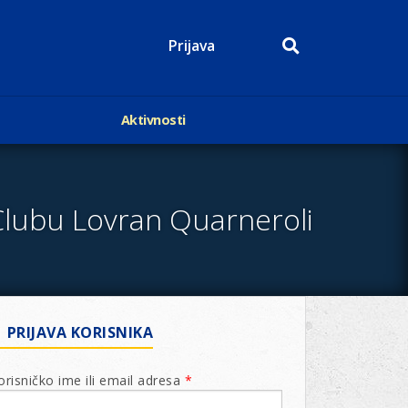
Prijava
Aktivnosti
Događaji
p
Kalendar
Mediji o nama
 Clubu Lovran Quarneroli
roge
Lions Magazin
PRIJAVA KORISNIKA
orisničko ime ili email adresa
*