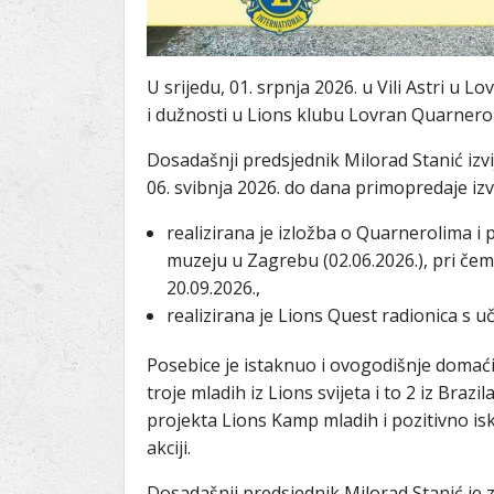
U srijedu, 01. srpnja 2026. u Vili Astri u
i dužnosti u Lions klubu Lovran Quarnerol
Dosadašnji predsjednik Milorad Stanić izvi
06. svibnja 2026. do dana primopredaje izvr
realizirana je izložba o Quarnerolima 
muzeju u Zagrebu (02.06.2026.), pri čem
20.09.2026.,
realizirana je Lions Quest radionica s uč
Posebice je istaknuo i ovogodišnje domaćin
troje mladih iz Lions svijeta i to 2 iz Braz
projekta Lions Kamp mladih i pozitivno i
akciji.
Dosadašnji predsjednik Milorad Stanić je 