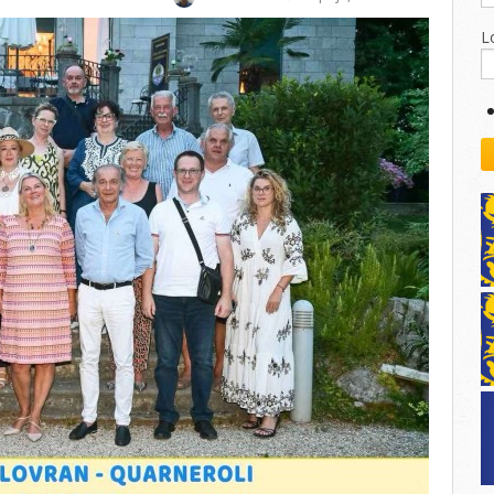
kovodstvo Leo Distrikta
daci o LEO D-126 i kontakt
L