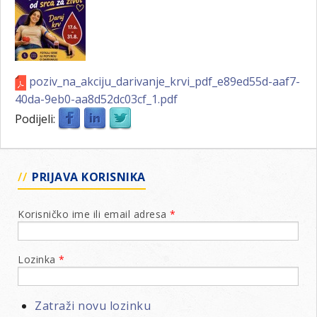
poziv_na_akciju_darivanje_krvi_pdf_e89ed55d-aaf7-
40da-9eb0-aa8d52dc03cf_1.pdf
Podijeli:
PRIJAVA KORISNIKA
Korisničko ime ili email adresa
*
Lozinka
*
Zatraži novu lozinku