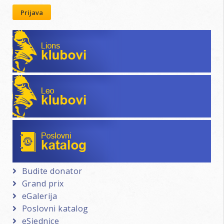
Prijava
Lions klubovi
Leo klubovi
Poslovni katalog
Budite donator
Grand prix
eGalerija
Poslovni katalog
eSjednice