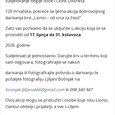
sudjelovanje Regije Istok i Lions Distrikta
126 Hrvatska, pokreće se ljetna akcija dobrovoljnog
darivanja krvi „Lionsi – od srca za život“.
Zato vas pozivamo da se uključite u akciju koja će se
provoditi od
17. lipnja do 31. kolovoza
2026. godine.
Sudjelovati je jednostavno. Darujte krv u terminu koji
vam odgovara, fotografirajte se nakon
darivanja ili fotografirajte potvrdu o darivanju te
pošaljite fotografiju Ljiljani Bošnjak na:
bosnjak.ljiljana666@gmail.com
ili
098 340 947
Ovoj akciji mogu se pridružiti i osobe koje nisu Lionsi,
članovi obitelji i prijatelji, a sve s ciljem