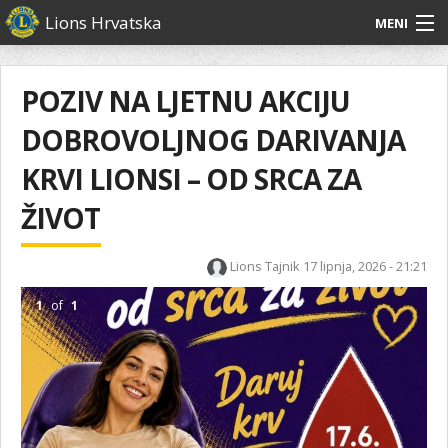
Skoči
Lions Hrvatska
MENI
na
glavni
O
O nama
Glavni
sadržaj
izbornik
nama
POZIV NA LJETNU AKCIJU
Lions Distrikt 126
Lions
DOBROVOLJNOG DARIVANJA
Distrikt
Naši projekti
126
KRVI LIONSI – OD SRCA ZA
Naši
Aktivnosti
ŽIVOT
projekti
Aktivnosti
Lions Tajnik
17 lipnja, 2026 - 21:21
1
of
1