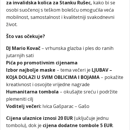
za invalidska kolica za Stanku Rušec,
kako bi se
osobi suočenoj s teškom bolešću omogućila veća
mobilnost, samostalnost i kvalitetniji svakodnevni
život.
Što vas očekuje?
DJ Mario Kovač
– vrhunska glazba i ples do ranih
jutarnjih sati
Pića po promotivnim cijenama
Izbor najbolje maske
– tema večeri je
LJUBAV
–
KOJA DOLAZI U SVIM OBLICIMA I BOJAMA
– pokažite
kreativnost i osvojite vrijedne nagrade
Humanitarna tombola
– okušajte sreću i podržite
plemeniti cilj
Voditelj večeri:
Ivica Gašparac – Gašo
Cijena ulaznice iznosi 20 EUR
(uključuje jednu
tombolu), dok je
cijena dodatne tombole 5 EUR
.