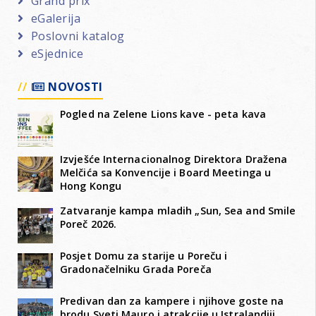
Grand prix
eGalerija
Poslovni katalog
eSjednice
NOVOSTI
Pogled na Zelene Lions kave - peta kava
Izvješće Internacionalnog Direktora Dražena
Melčića sa Konvencije i Board Meetinga u
Hong Kongu
Zatvaranje kampa mladih „Sun, Sea and Smile
Poreč 2026.
Posjet Domu za starije u Poreču i
Gradonačelniku Grada Poreča
Predivan dan za kampere i njihove goste na
brodu Sveti Mauro i atrakcije u Istralandiji