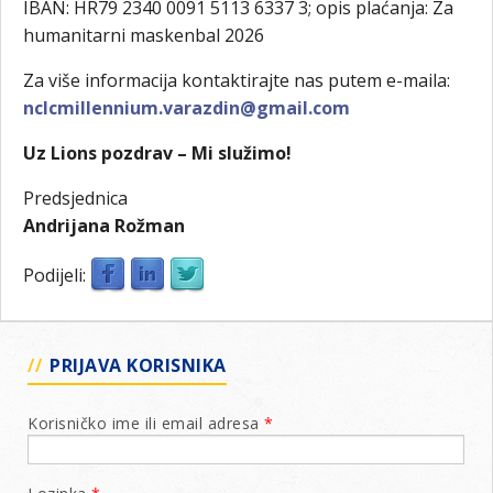
IBAN: HR79 2340 0091 5113 6337 3; opis plaćanja: Za
humanitarni maskenbal 2026
Za više informacija kontaktirajte nas putem e-maila:
nclcmillennium.varazdin@gmail.com
Uz Lions pozdrav – Mi služimo!
Predsjednica
Andrijana Rožman
Podijeli:
PRIJAVA KORISNIKA
Korisničko ime ili email adresa
*