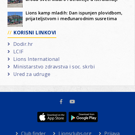
Lions kamp mladih: Dan ispunjen plovidbom,
prijateljstvom i međunarodnim susretima
KORISNI LINKOVI
Dodir.hr
LCIF
Lions International
Ministarstvo zdravstva i soc. skrbi
Ured za udruge
Club finder
Lionsclubs.org
Prijava