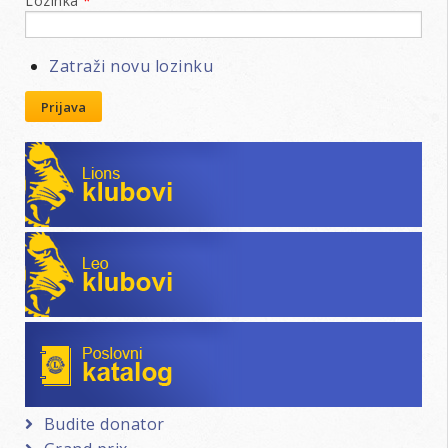
Lozinka
*
Zatraži novu lozinku
Prijava
Lions klubovi
Leo klubovi
Poslovni katalog
Budite donator