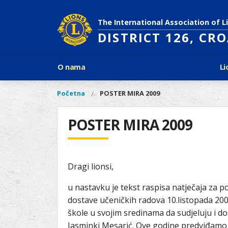
Skoči
na
The International Association of L
glavni
DISTRICT 126, CR
sadržaj
Glavni
O nama
Li
izbornik
Povijest Lions Internationala
Po
O
Glavni
Početna
POSTER MIRA 2009
Vi
Ciljevi predsjednika LCI
Li
izbornik
nama
ste
Rječnik lionističkih natpisa
Lions
ovdje
POSTER MIRA 2009
Što treba znati o Lionsima?
Distrikt
Područja djelovanja
126
Ak
Dijabetes
Naši
Slijepi i slabovidni
Dragi lionsi,
projekti
Glad
Aktivnosti
u nastavku je tekst raspisa natječaja za p
Zaštita okoliša
dostave učeničkih radova 10.listopada 2
Rak kod djece
škole u svojim sredinama da sudjeluju i d
Gu
Linkovi
Jasminki Mesarić. Ove godine predviđamo 