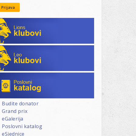
Prijava
Lions klubovi
Leo klubovi
Poslovni katalog
Budite donator
Grand prix
eGalerija
Poslovni katalog
eSjednice