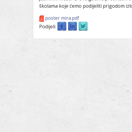
Ru
Lions International
školama koje ćemo podijeliti prigodom iz
Po
Club finder
poster mira.pdf
Podijeli: