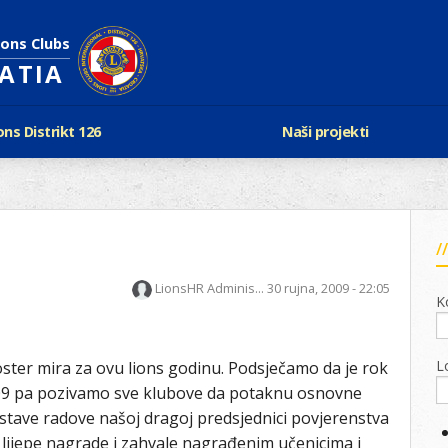
ions Clubs
OATIA
ons Distrikt 126
Naši projekti
vijest Lionsa
LCIF
ons i Leo klubovi
Razmjena mladeži i kam
Karta klubova
Poster mira
Gdje se sastaju
Regata jedrima protiv d
Foto natječaj
tualna Lions godina
LionsHR Adminis...
30 rujna, 2009 - 22:05
Lions QUEST
K
Aktualno rukovodstvo D-126
Lions vinograd dobrote
Kabinet
Projekti klubova
Ustroj
L
oster mira za ovu lions godinu. Podsječamo da je rok
New Voices
Podaci o D-126 i kontakt
009 pa pozivamo sve klubove da potaknu osnovne
ostave radove našoj dragoj predsjednici povjerenstva
verneri 126
lijepe nagrade i zahvale nagrađenim učenicima i