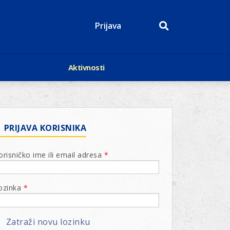
Prijava
Aktivnosti
Događaji
p
Kalendar
Mediji o nama
roge
Lions Magazin
PRIJAVA KORISNIKA
orisničko ime ili email adresa
*
ozinka
*
Zatraži novu lozinku