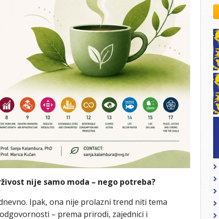
kovodstvo Leo Distrikta
daci o LEO D-126 i kontakt
drživost nije samo moda – nego potreba?
evno. Ipak, ona nije prolazni trend niti tema
 odgovornosti – prema prirodi, zajednici i