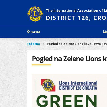
Skoči
na
The International Association of L
glavni
DISTRICT 126, CR
sadržaj
Glavni
O nama
Li
izbornik
Povijest Lions Internationala
Po
O
Glavni
Početna
Pogled na Zelene Lions kave - Prva ka
Vi
Ciljevi predsjednika LCI
Li
izbornik
nama
ste
Rječnik lionističkih natpisa
Lions
ovdje
Pogled na Zelene Lions k
Što treba znati o Lionsima?
Distrikt
Područja djelovanja
126
Ak
Dijabetes
Naši
Slijepi i slabovidni
projekti
Glad
Aktivnosti
Zaštita okoliša
Rak kod djece
Gu
Linkovi