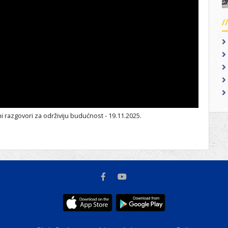
razgovori za održiviju budućnost - 19.11.2025.