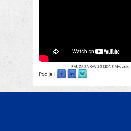
PAUZA ZA KAVU S LIONSIMA: zeleni 
Podijeli: