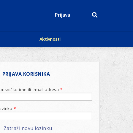
Prijava
Aktivnosti
Događaji
p
Kalendar
Mediji o nama
roge
Lions Magazin
PRIJAVA KORISNIKA
orisničko ime ili email adresa
*
ozinka
*
Zatraži novu lozinku