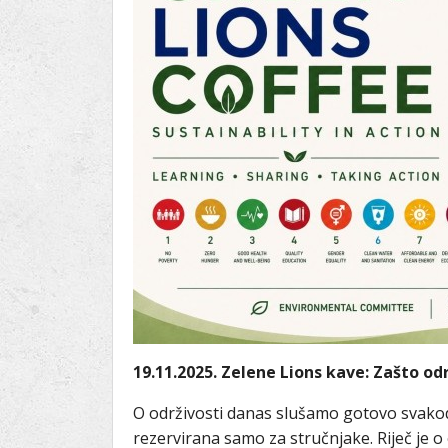
Ru
Lions International
Po
Club finder
19.11.2025. Zelene Lions kave: Zašto o
O održivosti danas slušamo gotovo svakodn
rezervirana samo za stručnjake. Riječ je o