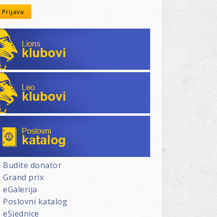
Prijava
Lions klubovi
Leo klubovi
Poslovni katalog
Budite donator
Grand prix
eGalerija
Poslovni katalog
eSjednice