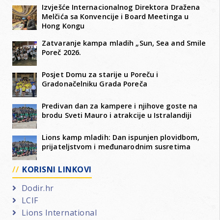
Izvješće Internacionalnog Direktora Dražena
Melčića sa Konvencije i Board Meetinga u
Hong Kongu
Zatvaranje kampa mladih „Sun, Sea and Smile
Poreč 2026.
Posjet Domu za starije u Poreču i
Gradonačelniku Grada Poreča
Predivan dan za kampere i njihove goste na
brodu Sveti Mauro i atrakcije u Istralandiji
Lions kamp mladih: Dan ispunjen plovidbom,
prijateljstvom i međunarodnim susretima
KORISNI LINKOVI
Dodir.hr
LCIF
Lions International