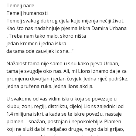
Temelj nade.
Temelj humanosti.
Temelj svakog dobrog djela koje mijenja nečiji život.
Kao što nas nadahnjuje pjesma Iskra Damira Urbana:
„Treba nam tako malo, skoro ništa
jedan kremen i jedna iskra
da tama ode zauvijek iz sna…”
Nažalost tama nije samo u snu kako pjeva Urban,
tama je svugdje oko nas. Ali, mi Lionsi znamo da je za
promjenu dovoljan i jedan čovjek. Jedna riječ podrške.
Jedna pružena ruka. Jedna lions akcija.
U svakome od vas vidim iskru koja se povezuje u
klubu, zoni, regiji, distriktu, cijeloj Lions zajednici od
1.4 milijuna iskri, a kada se te iskre povežu, nastaje
plamen – snažan, postojan i nepokolebljiv. Plamen
koji ne služi da bi nadjačao druge, nego da bi grijao,