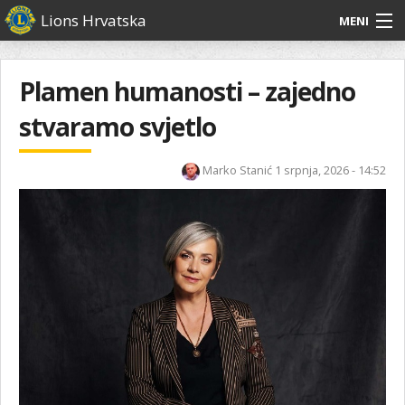
Skoči
Lions Hrvatska
MENI
na
glavni
O
O nama
Glavni
sadržaj
izbornik
nama
Plamen humanosti – zajedno
Lions Distrikt 126
Lions
stvaramo svjetlo
Distrikt
Naši projekti
126
Marko Stanić
1 srpnja, 2026 - 14:52
Naši
Aktivnosti
projekti
Aktivnosti