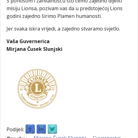
S ponosom i zahvalnošću što ćemo zajedno dijeliti
misiju Lionsa, pozivam vas da u predstojećoj Lions
godini zajedno širimo Plamen humanosti.
Jer svaka iskra vrijedi, a zajedno stvaramo svjetlo.
Vaša Guvernerica
Mirjana Čusek Slunjski
Podijeli:
Mirjana Čusek Slunjski
Guvernerica