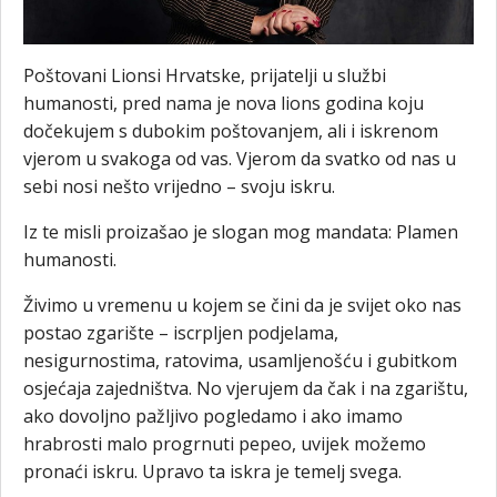
Poštovani Lionsi Hrvatske, prijatelji u službi
humanosti, pred nama je nova lions godina koju
dočekujem s dubokim poštovanjem, ali i iskrenom
vjerom u svakoga od vas. Vjerom da svatko od nas u
sebi nosi nešto vrijedno – svoju iskru.
Iz te misli proizašao je slogan mog mandata: Plamen
humanosti.
Živimo u vremenu u kojem se čini da je svijet oko nas
postao zgarište – iscrpljen podjelama,
nesigurnostima, ratovima, usamljenošću i gubitkom
osjećaja zajedništva. No vjerujem da čak i na zgarištu,
ako dovoljno pažljivo pogledamo i ako imamo
hrabrosti malo progrnuti pepeo, uvijek možemo
pronaći iskru. Upravo ta iskra je temelj svega.