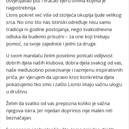
osvjetljavao put i vraćao vjeru onima kojima je
najpotrebnija.
Lions pokret već više od stoljeća okuplja ljude velikog
srca. No ono što nas istinski određuje nisu samo
tradicija ni godine postojanja, nego svakodnevna
odluka da budemo prisutni – za one koji trebaju
pomoć, za svoje zajednice i jedni za druge.
U svom mandatu želim posebno poticati vidljivost
dobrih djela naših klubova, dobra djela svakog od vas,
naše međusobno povezivanje i razmjenu inspirativnih
priča, jer vjerujem da upravo kroz konkretna djela
pokazujemo tko smo i zašto Lionsi imaju važnu ulogu
u društvu.
Želim da svatko od vas prepozna koliko je važna
njegova iskra. Jer nijedan doprinos nije malen niti
beznačajan.