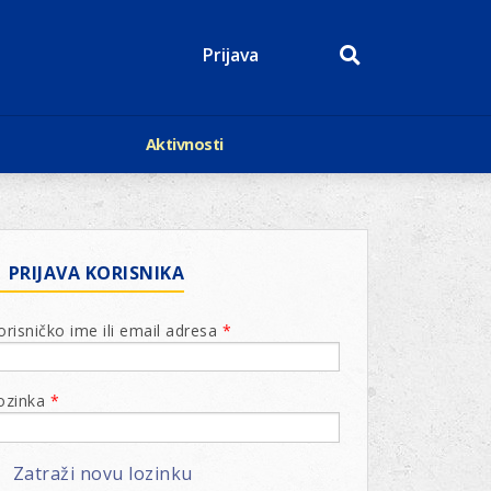
Prijava
Aktivnosti
Događaji
p
Kalendar
Mediji o nama
roge
Lions Magazin
PRIJAVA KORISNIKA
orisničko ime ili email adresa
*
ozinka
*
Zatraži novu lozinku