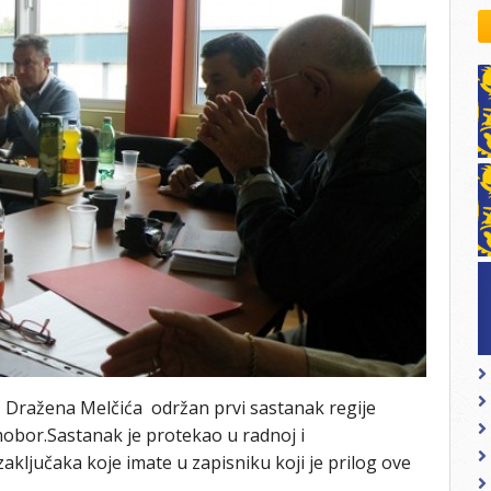
kovodstvo Leo Distrikta
daci o LEO D-126 i kontakt
 Dražena Melčića održan prvi sastanak regije
mobor.Sastanak je protekao u radnoj i
ključaka koje imate u zapisniku koji je prilog ove