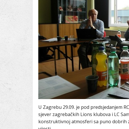
Ru
Lions International
Po
Club finder
U Zagrebu 29.09. je pod predsjedanjem RC
sjever zagrebačkih Lions klubova i LC Sa
konstruktivnoj atmosferi sa puno dobrih za
vijesti.