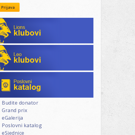
Prijava
Lions klubovi
Leo klubovi
Poslovni katalog
Budite donator
Grand prix
eGalerija
Poslovni katalog
eSjednice