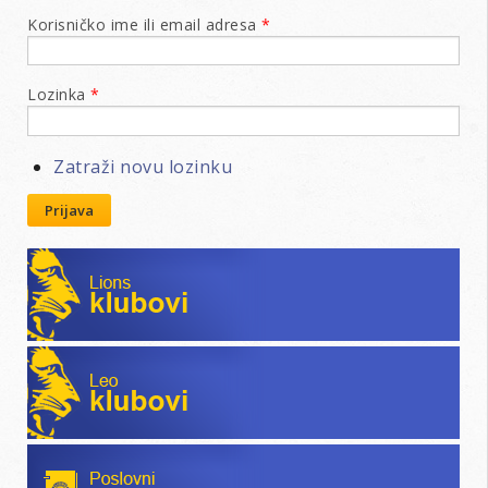
Korisničko ime ili email adresa
*
Lozinka
*
Zatraži novu lozinku
Prijava
Lions klubovi
Leo klubovi
Poslovni katalog