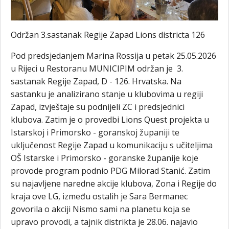
Održan 3.sastanak Regije Zapad Lions districta 126
Pod predsjedanjem Marina Rossija u petak 25.05.2026
u Rijeci u Restoranu MUNICIPIM održan je 3.
sastanak Regije Zapad, D - 126. Hrvatska. Na
sastanku je analizirano stanje u klubovima u regiji
Zapad, izvještaje su podnijeli ZC i predsjednici
klubova. Zatim je o provedbi Lions Quest projekta u
Istarskoj i Primorsko - goranskoj županiji te
uključenost Regije Zapad u komunikaciju s učiteljima
OŠ Istarske i Primorsko - goranske županije koje
provode program podnio PDG Milorad Stanić. Zatim
su najavljene naredne akcije klubova, Zona i Regije do
kraja ove LG, između ostalih je Sara Bermanec
govorila o akciji Nismo sami na planetu koja se
upravo provodi, a tajnik distrikta je 28.06. najavio