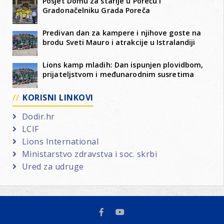
Posjet Domu za starije u Poreču i
Gradonačelniku Grada Poreča
Predivan dan za kampere i njihove goste na
brodu Sveti Mauro i atrakcije u Istralandiji
Lions kamp mladih: Dan ispunjen plovidbom,
prijateljstvom i međunarodnim susretima
KORISNI LINKOVI
Dodir.hr
LCIF
Lions International
Ministarstvo zdravstva i soc. skrbi
Ured za udruge