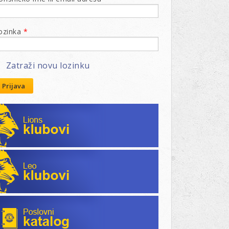
ozinka
*
Zatraži novu lozinku
Prijava
Lions klubovi
Leo klubovi
Poslovni katalog