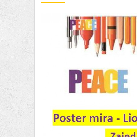
Ru
Lions International
Po
Club finder