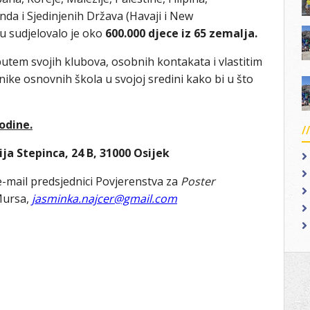
nda i Sjedinjenih Država (Havaji i New
u sudjelovalo je oko
600.000 djece iz 65 zemalja.
utem svojih klubova, osobnih kontakata i vlastitim
ke osnovnih škola u svojoj sredini kako bi u što
godine
.
ija Stepinca, 24 B, 31000 Osijek
-mail predsjednici Povjerenstva za
Poster
 Mursa,
jasminka.najcer@gmail.com