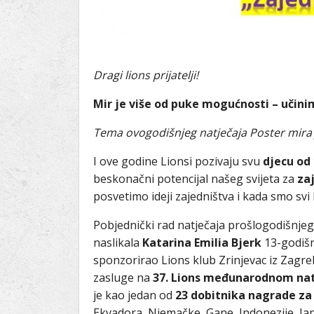
Dragi lions prijatelji!
Mir je više od puke mogućnosti – učini
Tema ovogodišnjeg natječaja Poster mira
I ove godine Lionsi pozivaju svu
djecu od
beskonačni potencijal našeg svijeta za
za
posvetimo ideji zajedništva i kada smo svi
Pobjednički rad natječaja prošlogodišnje
naslikala
Katarina Emilia Bjerk
13-godišn
sponzorirao Lions klub Zrinjevac iz Zagre
zasluge na
37. Lions međunarodnom nat
je kao jedan od
23 dobitnika
nagrade za
Ekvadora, Njemačke, Gane, Indonezije, Japan