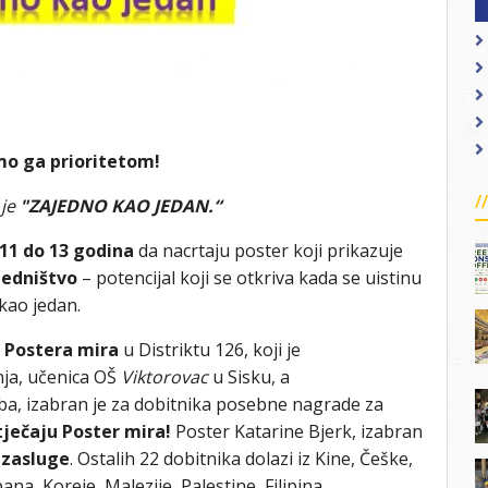
mo ga prioritetom!
 je
"ZAJEDNO KAO JEDAN.“
 11 do 13 godina
da nacrtaju poster koji prikazuje
jedništvo
– potencijal koji se otkriva kada se uistinu
 kao jedan.
g
Postera mira
u Distriktu 126, koji je
ja, učenica OŠ
Viktorovac
u Sisku, a
ba, izabran je za dobitnika posebne nagrade za
ječaju Poster mira!
Poster Katarine Bjerk, izabran
 zasluge
. Ostalih 22 dobitnika dolazi iz Kine, Češke,
a, Koreje, Malezije, Palestine, Filipina,