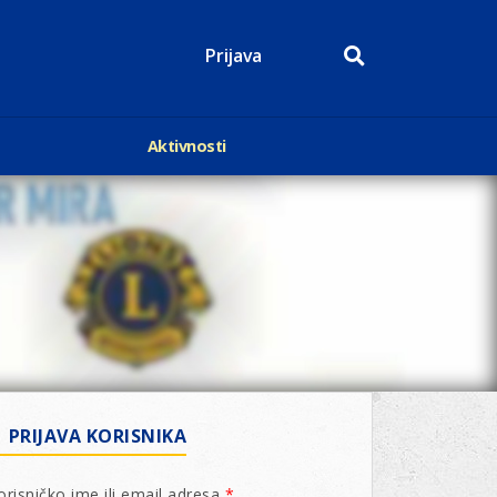
Prijava
Aktivnosti
Događaji
p
Kalendar
Mediji o nama
roge
Lions Magazin
PRIJAVA KORISNIKA
orisničko ime ili email adresa
*