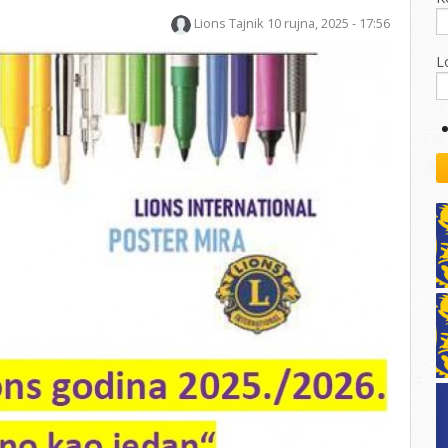
kovodstvo Leo Distrikta
Lions Tajnik
10 rujna, 2025 - 17:56
daci o LEO D-126 i kontakt
L