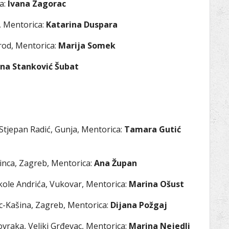
ca:
Ivana Zagorac
i, Mentorica:
Katarina Duspara
Brod, Mentorica:
Marija Somek
na Stanković Šubat
Stjepan Radić, Gunja, Mentorica:
Tamara Gutić
pinca, Zagreb, Mentorica:
Ana Župan
kole Andrića, Vukovar, Mentorica:
Marina Ošust
c-Kašina, Zagreb, Mentorica:
Dijana Požgaj
vraka, Veliki Grđevac, Mentorica:
Marina Nejedli