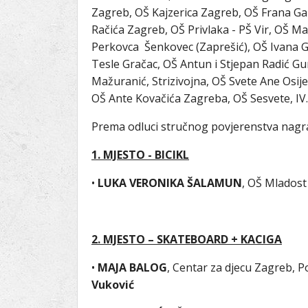
Zagreb, OŠ Kajzerica Zagreb, OŠ Frana Gal
Račića Zagreb, OŠ Privlaka - PŠ Vir, OŠ M
Perkovca Šenkovec (Zaprešić), OŠ Ivana 
Tesle Gračac, OŠ Antun i Stjepan Radić Gu
Mažuranić, Strizivojna, OŠ Svete Ane Osi
OŠ Ante Kovačića Zagreba, OŠ Sesvete, IV.
Prema odluci stručnog povjerenstva nagr
1. MJESTO - BICIKL
•
LUKA VERONIKA ŠALAMUN
, OŠ Mladost
2. MJESTO – SKATEBOARD + KACIGA
•
MAJA BALOG
, Centar za djecu Zagreb, 
Vuković