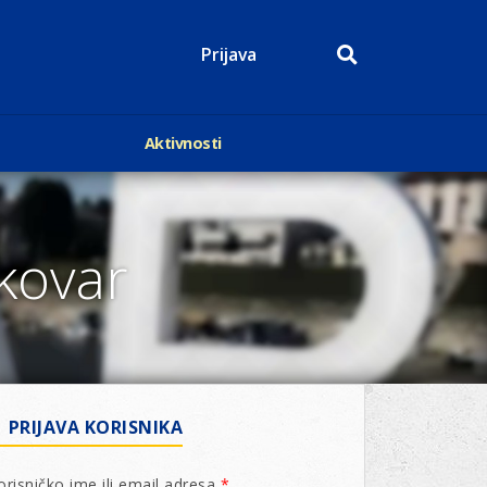
Prijava
Aktivnosti
Događaji
p
Kalendar
Mediji o nama
ukovar
roge
Lions Magazin
PRIJAVA KORISNIKA
orisničko ime ili email adresa
*