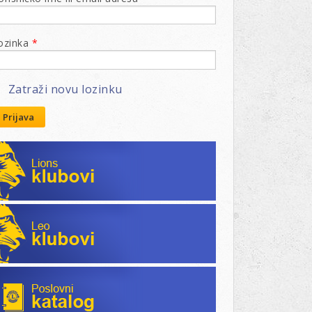
ozinka
*
Zatraži novu lozinku
Prijava
Lions klubovi
Leo klubovi
Poslovni katalog