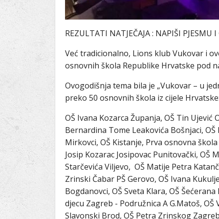
REZULTATI NATJEČAJA : NAPIŠI PJESMU I 
Već tradicionalno, Lions klub Vukovar i ov
osnovnih škola Republike Hrvatske pod naz
Ovogodišnja tema bila je „Vukovar – u jedno
preko 50 osnovnih škola iz cijele Hrvatske
OŠ Ivana Kozarca Županja, OŠ Tin Ujević O
Bernardina Tome Leakovića Bošnjaci, OŠ M
Mirkovci, OŠ Kistanje, Prva osnovna škola
Josip Kozarac Josipovac Punitovački, OŠ
Starčevića Viljevo, OŠ Matije Petra Katan
Zrinski Čabar PŠ Gerovo, OŠ Ivana Kukulje
Bogdanovci, OŠ Sveta Klara, OŠ Šećerana B
djecu Zagreb - Podružnica A G.Matoš, OŠ V
Slavonski Brod, OŠ Petra Zrinskog Zagreb