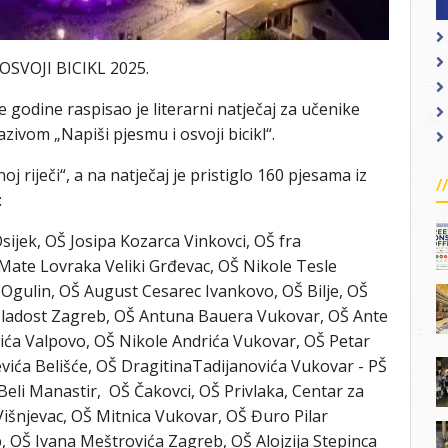
OSVOJI BICIKL 2025.
e godine raspisao je literarni natječaj za učenike
ivom „Napiši pjesmu i osvoji bicikl“.
j riječi“, a na natječaj je pristiglo 160 pjesama iz
:
sijek, OŠ Josipa Kozarca Vinkovci, OŠ fra
ate Lovraka Veliki Grđevac, OŠ Nikole Tesle
 Ogulin, OŠ August Cesarec Ivankovo, OŠ Bilje, OŠ
 Mladost Zagreb, OŠ Antuna Bauera Vukovar, OŠ Ante
čića Valpovo, OŠ Nikole Andrića Vukovar, OŠ Petar
vića Belišće, OŠ DragitinaTadijanovića Vukovar - PŠ
eli Manastir, OŠ Čakovci, OŠ Privlaka, Centar za
išnjevac, OŠ Mitnica Vukovar, OŠ Đuro Pilar
, OŠ Ivana Meštrovića Zagreb, OŠ Alojzija Stepinca