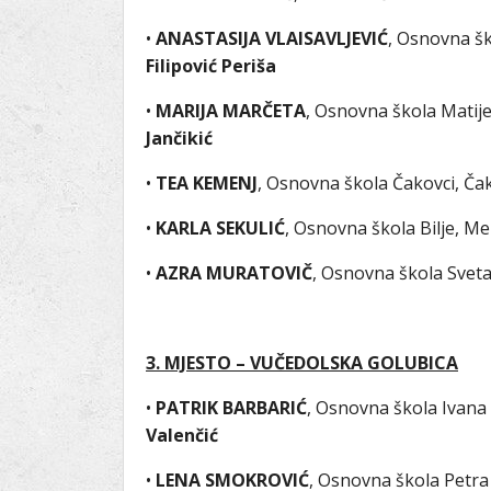
•
ANASTASIJA VLAISAVLJEVIĆ
, Osnovna šk
Filipović Periša
•
MARIJA MARČETA
, Osnovna škola Matije
Jančikić
•
TEA KEMENJ
, Osnovna škola Čakovci, Čako
•
KARLA SEKULIĆ
, Osnovna škola Bilje, Me
•
AZRA MURATOVIČ
, Osnovna škola Sveta
3. MJESTO – VUČEDOLSKA GOLUBICA
•
PATRIK BARBARIĆ
, Osnovna škola Ivana
Valenčić
•
LENA SMOKROVIĆ
, Osnovna škola Petra