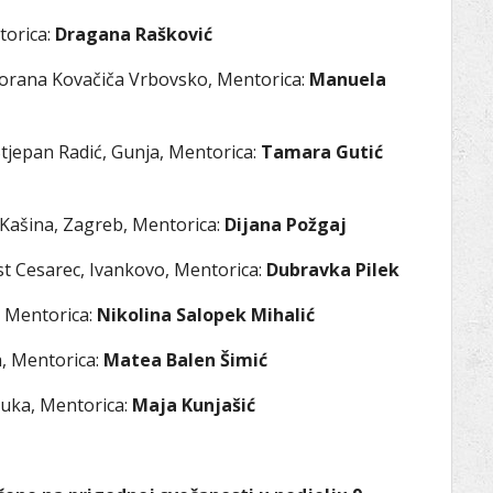
torica:
Dragana Rašković
Gorana Kovačiča Vrbovsko, Mentorica:
Manuela
Stjepan Radić, Gunja, Mentorica:
Tamara Gutić
Kašina, Zagreb, Mentorica:
Dijana Požgaj
t Cesarec, Ivankovo, Mentorica:
Dubravka Pilek
, Mentorica:
Nikolina Salopek Mihalić
a, Mentorica:
Matea Balen Šimić
Luka, Mentorica:
Maja Kunjašić