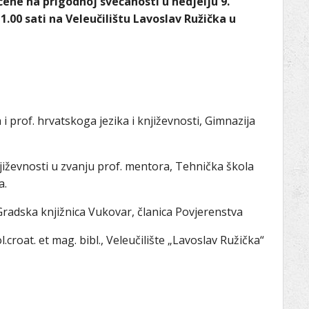
čene na prigodnoj svečanosti u nedjelju 9.
.00 sati na Veleučilištu Lavoslav Ružička u
ka i prof. hrvatskoga jezika i književnosti, Gimnazija
književnosti u zvanju prof. mentora, Tehnička škola
a.
Gradska knjižnica Vukovar, članica Povjerenstva
l.croat. et mag. bibl., Veleučilište „Lavoslav Ružička“