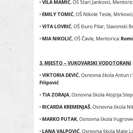
•
VILA MAMIĆ
, OŠ Stari Jankovci, Mentori
•
EMILY TOMIĆ
, OŠ Nikole Tesle, Mirkovc
•
VITA LOVRIĆ
, OŠ Đuro Pilar, Slavonski 
•
MIA NIKOLIĆ
, OŠ Čavle, Mentorica:
Romi
3. MJESTO – VUKOVARSKI VODOTORANJ
•
VIKTORIA DEVIĆ
, Osnovna škola Antun i 
Filipović
•
TIA ZORAJA
, Osnovna škola Alojzija Ste
•
RICARDA KREMENJAŠ
, Osnovna škola Ni
•
MARKO PUTAK
, Osnovna škola Vugrove
•
LANA VALPOVIĆ
, Osnovna škola Mate Lo