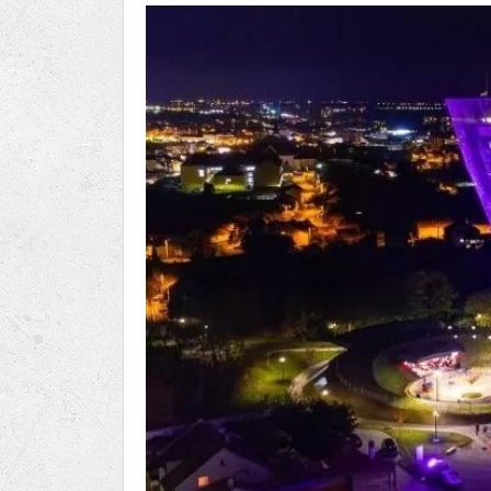
Ru
Lions International
Po
Club finder