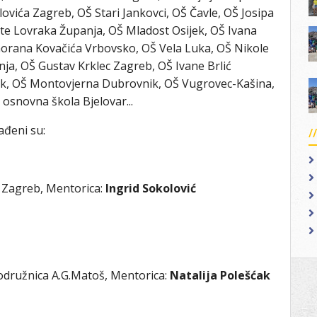
ovića Zagreb, OŠ Stari Jankovci, OŠ Čavle, OŠ Josipa
ate Lovraka Županja, OŠ Mladost Osijek, OŠ Ivana
Gorana Kovačića Vrbovsko, OŠ Vela Luka, OŠ Nikole
nja, OŠ Gustav Krklec Zagreb, OŠ Ivane Brlić
jek, OŠ Montovjerna Dubrovnik, OŠ Vugrovec-Kašina,
 osnovna škola Bjelovar...
ađeni su:
 Zagreb, Mentorica:
Ingrid Sokolović
Podružnica A.G.Matoš, Mentorica:
Natalija Polešćak