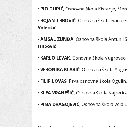
•
PIO ĐURIĆ
, Osnovna škola Kistanje, Men
•
BOJAN TRBOVIĆ
, Osnovna škola Ivana 
Valenčić
•
AMSAL ZUNĐA
, Osnovna škola Antun i 
Filipović
•
KARLO LEVAK
, Osnovna škola Vugrovec-
•
VERONIKA KLARIĆ
, Osnovna škola Augus
•
FILIP LOVAS
, Prva osnovna škola Ogulin
•
KLEA VRANEŠIĆ
, Osnovna škola Kajzeric
•
PINA DRAGOJEVIĆ
, Osnovna škola Vela 