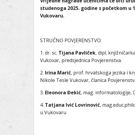
Vrijedne nagrade učenicima će biti uru
studenoga 2025. godine s početkom u 11
Vukovaru.
STRUČNO POVJERENSTVO:
1. dr. sc.
Tijana Pavliček
, dipl. knjižničar
Vukovar, predsjednica Povjerenstva.
2.
Irina Marić
, prof. hrvatskoga jezika i 
Nikole Tesle Vukovar, članica Povjerenstv
3.
Eleonora Đekić
, mag. informatologije, 
4.
Tatjana Ivić Lovrinović
, mag.educ.philo
u Vukovaru