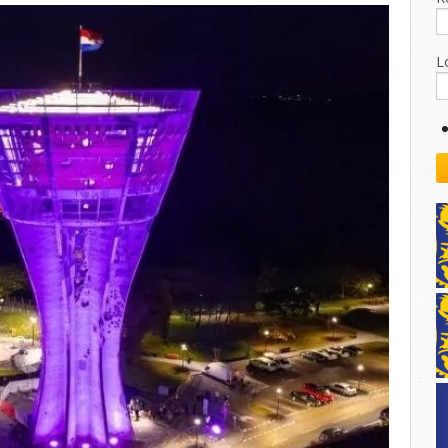
kovodstvo Leo Distrikta
daci o LEO D-126 i kontakt
L