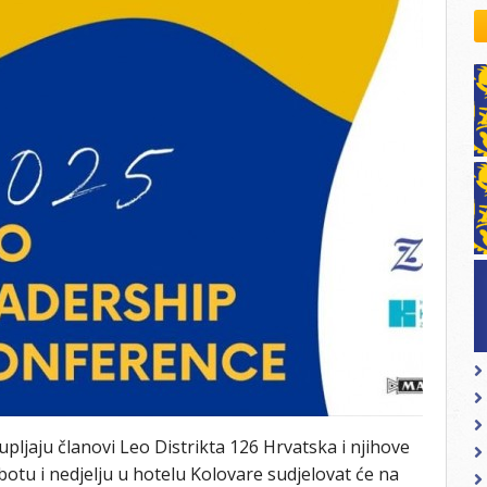
kovodstvo Leo Distrikta
daci o LEO D-126 i kontakt
pljaju članovi Leo Distrikta 126 Hrvatska i njihove
otu i nedjelju u hotelu Kolovare sudjelovat će na