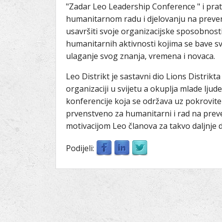
"Zadar Leo Leadership Conference " i prati
humanitarnom radu i djelovanju na prevenc
usavršiti svoje organizacijske sposobnosti 
humanitarnih aktivnosti kojima se bave s
ulaganje svog znanja, vremena i novaca.
Leo Distrikt je sastavni dio Lions Distrikt
organizaciji u svijetu a okuplja mlade ljude
konferencije koja se održava uz pokrovitel
prvenstveno za humanitarni i rad na preve
motivacijom Leo članova za takvo daljnje d
Podijeli: