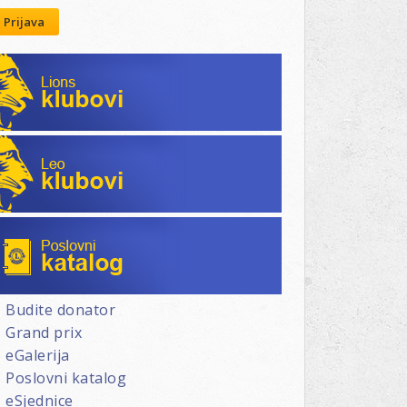
Prijava
Lions klubovi
Leo klubovi
Poslovni katalog
Budite donator
Grand prix
eGalerija
Poslovni katalog
eSjednice