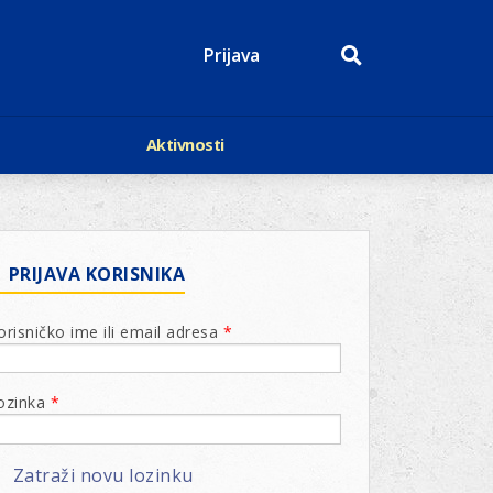
Prijava
Aktivnosti
Događaji
p
Kalendar
Mediji o nama
roge
Lions Magazin
PRIJAVA KORISNIKA
orisničko ime ili email adresa
*
ozinka
*
Zatraži novu lozinku