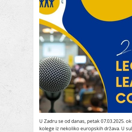
Ru
Lions International
Po
Club finder
U Zadru se od danas, petak 07.03.2025. oku
kolege iz nekoliko europskih država. U sub