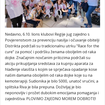
Nedavno, 6.10. lions klubovi Regije jug zajedno s
Povjerenstvom za prevenciju nasilja i očuvanje obitelji
Distrikta podržali su tradicionalnu utrku "Race for the
cure" za pomoć i podršku ženama oboljelim od raka
dojke. Značajnim novčanim prilozima podržali su
akciju prikupljanja sredstava za kupnju aparata za
hlađenje vlasišta s kojim se sprječava opadanje kose
našim damama oboljelim od raka dojke koje su na
kemoterapiji. Sudionika je bilo 5000, unatoč vrućini, a
splitska Riva je bila prepuna. Doživljaj je bio
neponovljiv i prožet dubokim emocijama pomaganja i
zajedništva. PLOVIMO ZAJEDNO MOREM DOBROTE!