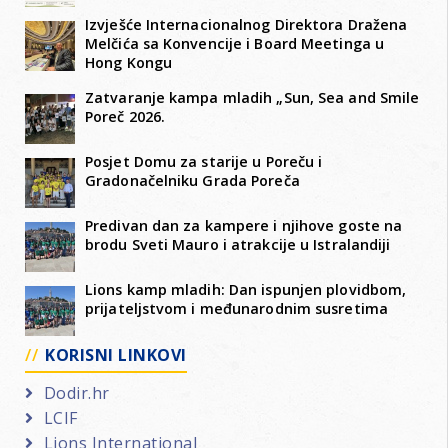
Izvješće Internacionalnog Direktora Dražena
Melčića sa Konvencije i Board Meetinga u
Hong Kongu
Zatvaranje kampa mladih „Sun, Sea and Smile
Poreč 2026.
Posjet Domu za starije u Poreču i
Gradonačelniku Grada Poreča
Predivan dan za kampere i njihove goste na
brodu Sveti Mauro i atrakcije u Istralandiji
Lions kamp mladih: Dan ispunjen plovidbom,
prijateljstvom i međunarodnim susretima
KORISNI LINKOVI
Dodir.hr
LCIF
Lions International