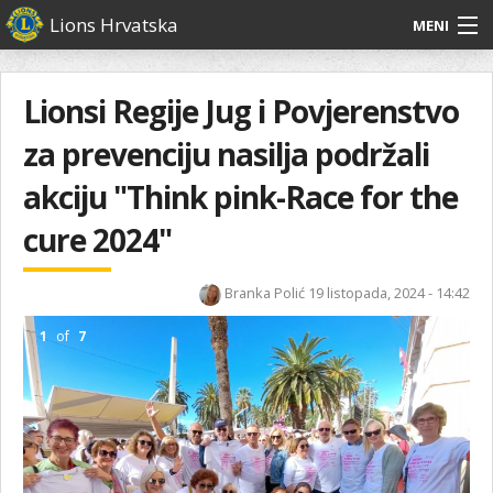
Skoči
Lions Hrvatska
MENI
na
glavni
O
O nama
Glavni
sadržaj
izbornik
nama
Lionsi Regije Jug i Povjerenstvo
Lions Distrikt 126
Lions
za prevenciju nasilja podržali
Distrikt
Naši projekti
126
akciju "Think pink-Race for the
Naši
Aktivnosti
cure 2024"
projekti
Aktivnosti
Branka Polić
19 listopada, 2024 - 14:42
1
of
7