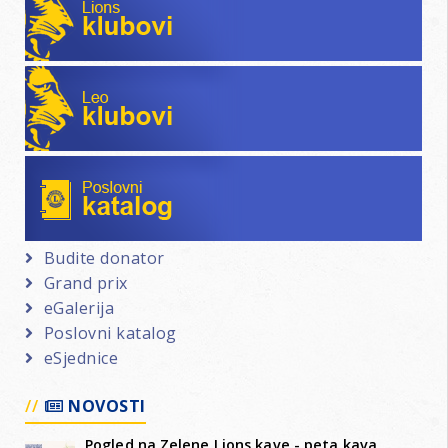
Leo klubovi
Poslovni katalog
Budite donator
Grand prix
eGalerija
Poslovni katalog
eSjednice
NOVOSTI
Pogled na Zelene Lions kave - peta kava