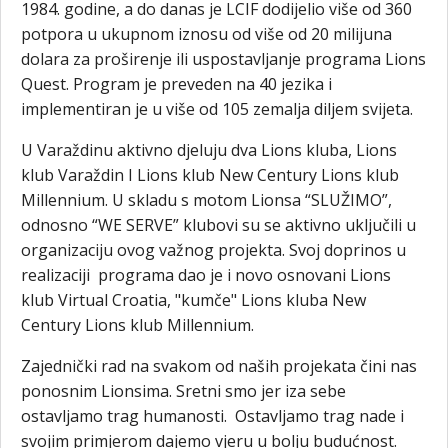
1984. godine, a do danas je LCIF dodijelio više od 360
potpora u ukupnom iznosu od više od 20 milijuna
dolara za proširenje ili uspostavljanje programa Lions
Quest. Program je preveden na 40 jezika i
implementiran je u više od 105 zemalja diljem svijeta.
U Varaždinu aktivno djeluju dva Lions kluba, Lions
klub Varaždin I Lions klub New Century Lions klub
Millennium. U skladu s motom Lionsa “SLUŽIMO”,
odnosno “WE SERVE” klubovi su se aktivno uključili u
organizaciju ovog važnog projekta. Svoj doprinos u
realizaciji programa dao je i novo osnovani Lions
klub Virtual Croatia, "kumče" Lions kluba New
Century Lions klub Millennium.
Zajednički rad na svakom od naših projekata čini nas
ponosnim Lionsima. Sretni smo jer iza sebe
ostavljamo trag humanosti. Ostavljamo trag nade i
svojim primjerom dajemo vjeru u bolju budućnost.