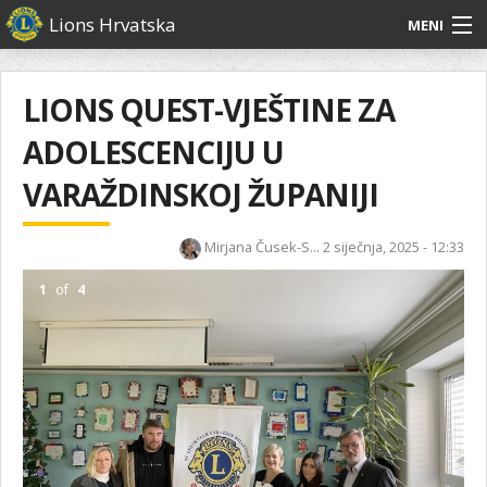
Skoči
Lions Hrvatska
MENI
na
glavni
O
O nama
Glavni
sadržaj
izbornik
nama
LIONS QUEST-VJEŠTINE ZA
Lions Distrikt 126
Lions
ADOLESCENCIJU U
Distrikt
Naši projekti
126
VARAŽDINSKOJ ŽUPANIJI
Naši
Aktivnosti
projekti
Mirjana Čusek-S...
2 siječnja, 2025 - 12:33
Aktivnosti
1
of
4