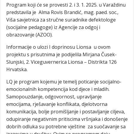
Program koji će se provesti 2. i 3. 1. 2025. u Varaždinu
predstavila je Alma Rovis Brandić, mag. paed. soc.,
Viša savjetnica za stručne suradnike defektologe
(socijalne pedagoge) iz Agencije za odgoj i
obrazovanje (AZOO).
Informacije o ulozi I doprinosu Lionsa u ovom
projektu s prisutnima je podijelila Mirjana Čusek-
Slunjski, 2. Viceguvernerica Lionsa – Distrikta 126
Hrvatska.
LQ je program kojemu je temelj poticanje socijalno-
emocionalnih kompetencija kod djece i mladih.
Samopouzdanje, odgovornost, upravljanje
emocijama, rješavanje konflikata, djelotvorna
komunikacija, bolje promišljanje i postavljanje ciljeva,
odupiranje negativnim pritiscima vršnjaka i donošenje
dobrih odluka su potrebne vještine za suočavanje sa