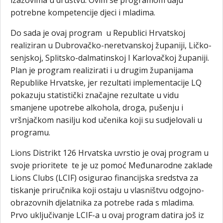
izazovima u društvu. Ovim se programom daju
potrebne kompetencije djeci i mladima.
Do sada je ovaj program u Republici Hrvatskoj
realiziran u Dubrovačko-neretvanskoj županiji, Ličko-
senjskoj, Splitsko-dalmatinskoj I Karlovačkoj županiji.
Plan je program realizirati i u drugim županijama
Republike Hrvatske, jer rezultati implementacije LQ
pokazuju statistički značajne rezultate u vidu
smanjene upotrebe alkohola, droga, pušenju i
vršnjačkom nasilju kod učenika koji su sudjelovali u
programu.
Lions Distrikt 126 Hrvatska uvrstio je ovaj program u
svoje prioritete te je uz pomoć Međunarodne zaklade
Lions Clubs (LCIF) osigurao financijska sredstva za
tiskanje priručnika koji ostaju u vlasništvu odgojno-
obrazovnih djelatnika za potrebe rada s mladima.
Prvo uključivanje LCIF-a u ovaj program datira još iz