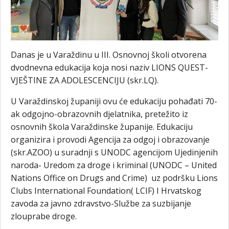
Danas je u Varaždinu u III. Osnovnoj školi otvorena
dvodnevna edukacija koja nosi naziv LIONS QUEST-
VJEŠTINE ZA ADOLESCENCIJU (skr.LQ).
U Varaždinskoj županiji ovu će edukaciju pohađati 70-
ak odgojno-obrazovnih djelatnika, pretežito iz
osnovnih škola Varaždinske županije. Edukaciju
organizira i provodi Agencija za odgoj i obrazovanje
(skr.AZOO) u suradnji s UNODC agencijom Ujedinjenih
naroda- Uredom za droge i kriminal (UNODC – United
Nations Office on Drugs and Crime) uz podršku Lions
Clubs International Foundation( LCIF) I Hrvatskog
zavoda za javno zdravstvo-Službe za suzbijanje
zlouprabe droge.