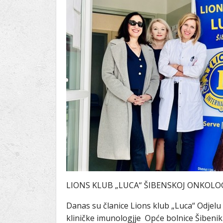
Ru
Lions International
Po
Club finder
LIONS KLUB „LUCA“ ŠIBENSKOJ ONKOLOG
Danas su članice Lions klub „Luca“ Odjelu 
kliničke imunologjje Opće bolnice Šibeni