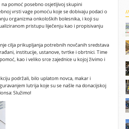
 na pomoć posebno osjetljivoj skupini
sebnoj vrsti vage pomoću koje se dobivaju podaci o
tanju organizma onkoloških bolesnika, i koji su
aliziranom pristupu liječenju kao i propisivanju
enje cilja prikupljanja potrebnih novčanih sredstava
đani, institucije, ustanove, tvrtke i obrtnici. Time
omoć, kao i veliko srce zajednice u kojoj živimo i
ciju podržali, bilo uplatom novca, makar i
siguravanjem lutrija koje su se našle na donacijskoj
ionsa: Služimo!