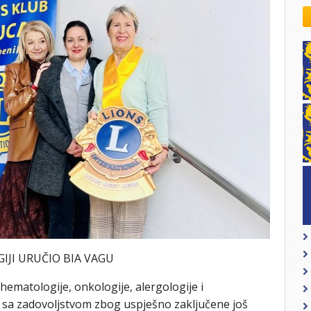
kovodstvo Leo Distrikta
daci o LEO D-126 i kontakt
IJI URUČIO BIA VAGU
hematologije, onkologije, alergologije i
k sa zadovoljstvom zbog uspješno zaključene još