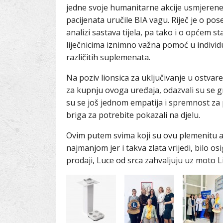
jedne svoje humanitarne akcije usmjerene
pacijenata uručile BIA vagu. Riječ je o po
analizi sastava tijela, pa tako i o općem s
liječnicima iznimno važna pomoć u individu
različitih suplemenata.
Na poziv lionsica za uključivanje u ostvar
za kupnju ovoga uređaja, odazvali su se gra
su se još jednom empatija i spremnost za p
briga za potrebite pokazali na djelu.
Ovim putem svima koji su ovu plemenitu ak
najmanjom jer i takva zlata vrijedi, bilo o
prodaji, Luce od srca zahvaljuju uz moto L