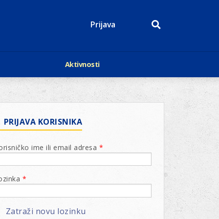
Prijava
Aktivnosti
Događaji
p
Kalendar
Mediji o nama
roge
Lions Magazin
PRIJAVA KORISNIKA
orisničko ime ili email adresa
*
ozinka
*
Zatraži novu lozinku