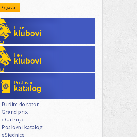
Prijava
Lions klubovi
Leo klubovi
Poslovni katalog
Budite donator
Grand prix
eGalerija
Poslovni katalog
eSjednice