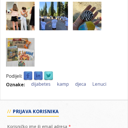
Podijeli:
dijabetes
kamp
djeca
Lenuci
Oznake:
PRIJAVA KORISNIKA
Korisničko ime ili email adresa
*