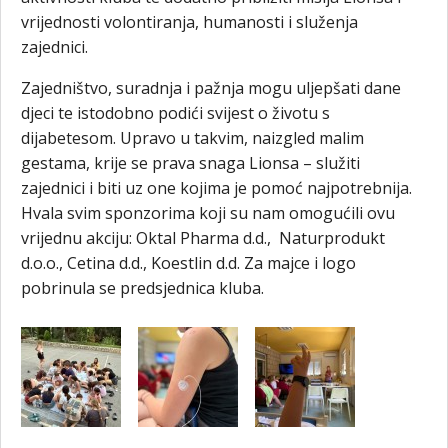
vrijednosti volontiranja, humanosti i služenja
zajednici.
Zajedništvo, suradnja i pažnja mogu uljepšati dane
djeci te istodobno podići svijest o životu s
dijabetesom. Upravo u takvim, naizgled malim
gestama, krije se prava snaga Lionsa – služiti
zajednici i biti uz one kojima je pomoć najpotrebnija.
Hvala svim sponzorima koji su nam omogućili ovu
vrijednu akciju: Oktal Pharma d.d., Naturprodukt
d.o.o., Cetina d.d., Koestlin d.d. Za majce i logo
pobrinula se predsjednica kluba.