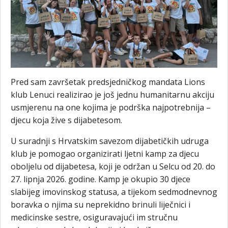
Pred sam završetak predsjedničkog mandata Lions
klub Lenuci realizirao je još jednu humanitarnu akciju
usmjerenu na one kojima je podrška najpotrebnija –
djecu koja žive s dijabetesom.
U suradnji s Hrvatskim savezom dijabetičkih udruga
klub je pomogao organizirati ljetni kamp za djecu
oboljelu od dijabetesa, koji je održan u Selcu od 20. do
27. lipnja 2026. godine. Kamp je okupio 30 djece
slabijeg imovinskog statusa, a tijekom sedmodnevnog
boravka o njima su neprekidno brinuli liječnici i
medicinske sestre, osiguravajući im stručnu