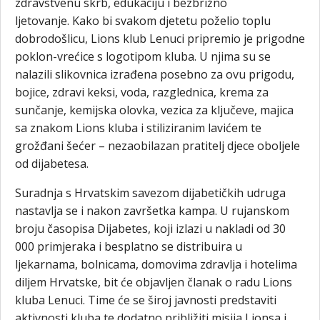
zdravstvenu skrb, edukaciju i bezbrižno
ljetovanje. Kako bi svakom djetetu poželio toplu
dobrodošlicu, Lions klub Lenuci pripremio je prigodne
poklon-vrećice s logotipom kluba. U njima su se
nalazili slikovnica izrađena posebno za ovu prigodu,
bojice, zdravi keksi, voda, razglednica, krema za
sunčanje, kemijska olovka, vezica za ključeve, majica
sa znakom Lions kluba i stiliziranim lavićem te
grožđani šećer – nezaobilazan pratitelj djece oboljele
od dijabetesa.
Suradnja s Hrvatskim savezom dijabetičkih udruga
nastavlja se i nakon završetka kampa. U rujanskom
broju časopisa Dijabetes, koji izlazi u nakladi od 30
000 primjeraka i besplatno se distribuira u
ljekarnama, bolnicama, domovima zdravlja i hotelima
diljem Hrvatske, bit će objavljen članak o radu Lions
kluba Lenuci. Time će se široj javnosti predstaviti
aktivnosti kluba te dodatno približiti misija Lionsa i