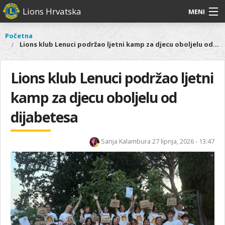
Skoči
Lions Hrvatska
MENI
na
glavni
O
O nama
Glavni
Početna
Vi
sadržaj
Lions klub Lenuci podržao ljetni kamp za djecu oboljelu od dijabetesa
izbornik
nama
ste
Lions Distrikt 126
Lions
ovdje
Distrikt
Lions klub Lenuci podržao ljetni
Naši projekti
126
kamp za djecu oboljelu od
Naši
Aktivnosti
projekti
dijabetesa
Aktivnosti
Sanja Kalambura
27 lipnja, 2026 - 13:47