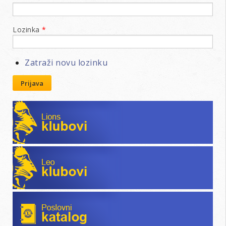
Lozinka
*
Zatraži novu lozinku
Prijava
Lions klubovi
Leo klubovi
Poslovni katalog