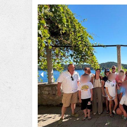
Ru
Lions International
Po
Club finder
1
of
4