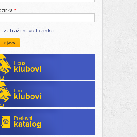
ozinka
*
Zatraži novu lozinku
Prijava
Lions klubovi
Leo klubovi
Poslovni katalog