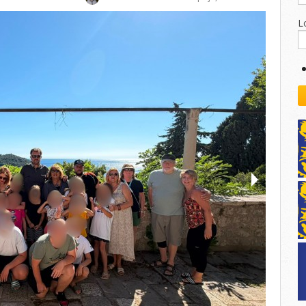
kovodstvo Leo Distrikta
daci o LEO D-126 i kontakt
L