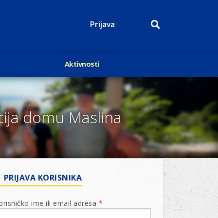
Prijava
Aktivnosti
Događaji
p
Kalendar
Mediji o nama
cija domu Maslina
roge
Lions Magazin
PRIJAVA KORISNIKA
orisničko ime ili email adresa
*