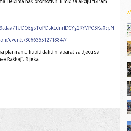
a i leićima naš promotivni filmić za akciju "Biram
=C3cdaa71UDOEgsToPDskLdnrlDCYg2RYVPOSKa0zpN
.com/events/306636512718847/
 planiramo kupiti daktilni aparat za djecu sa
e Raškaj", Rijeka