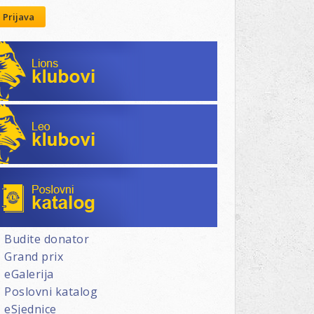
Prijava
Lions klubovi
Leo klubovi
Poslovni katalog
Budite donator
Grand prix
eGalerija
Poslovni katalog
eSjednice