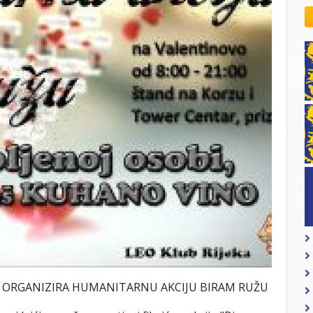
kovodstvo Leo Distrikta
daci o LEO D-126 i kontakt
02 ORGANIZIRA HUMANITARNU AKCIJU BIRAM RUŽU