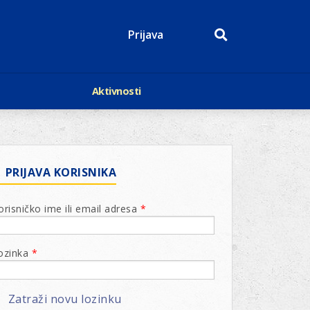
Prijava
Aktivnosti
Događaji
p
Kalendar
Mediji o nama
roge
Lions Magazin
PRIJAVA KORISNIKA
orisničko ime ili email adresa
*
ozinka
*
Zatraži novu lozinku