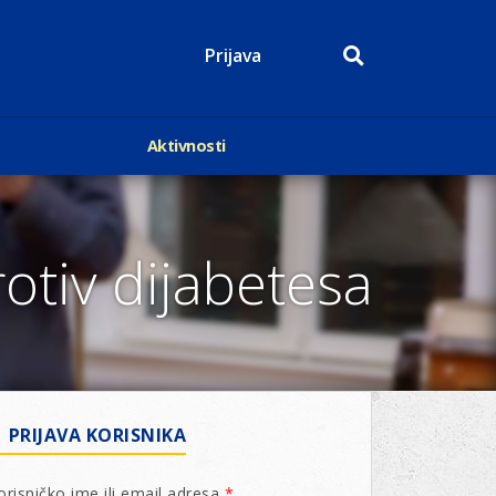
Prijava
Aktivnosti
Događaji
p
Kalendar
Mediji o nama
tiv dijabetesa
roge
Lions Magazin
PRIJAVA KORISNIKA
orisničko ime ili email adresa
*