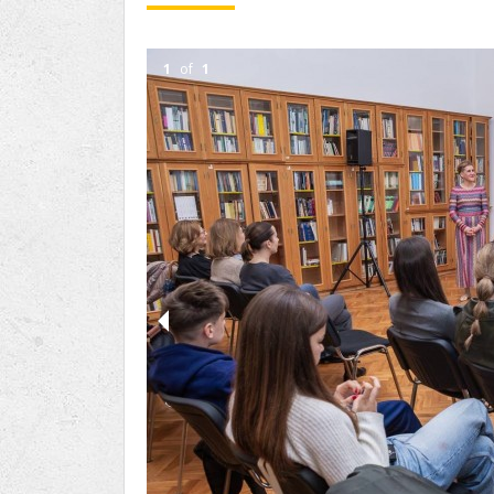
Ru
Lions International
Po
Club finder
1
of
1