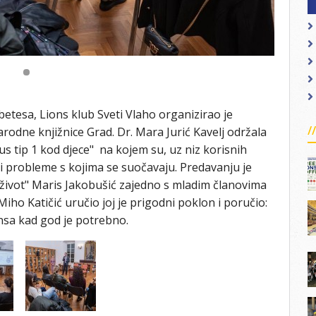
etesa, Lions klub Sveti Vlaho organizirao je
rodne knjižnice Grad. Dr. Mara Jurić Kavelj održala
us tip 1 kod djece" na kojem su, uz niz korisnih
li i probleme s kojima se suočavaju. Predavanju je
 život" Maris Jakobušić zajedno s mladim članovima
ho Katičić uručio joj je prigodni poklon i poručio:
nsa kad god je potrebno.