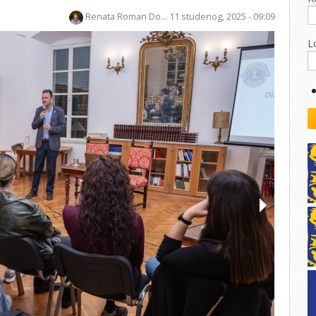
kovodstvo Leo Distrikta
Renata Roman Do...
11 studenog, 2025 - 09:09
daci o LEO D-126 i kontakt
L