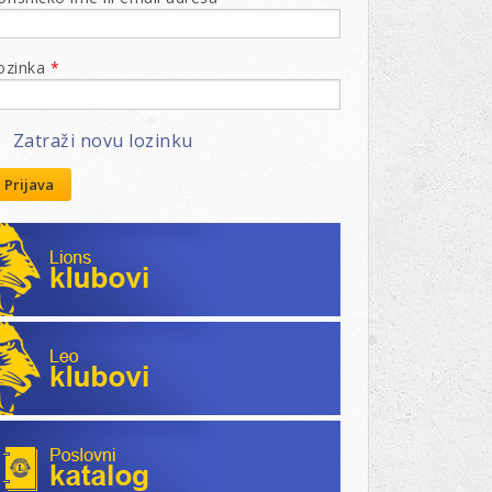
ozinka
*
Zatraži novu lozinku
Prijava
Lions klubovi
Leo klubovi
Poslovni katalog