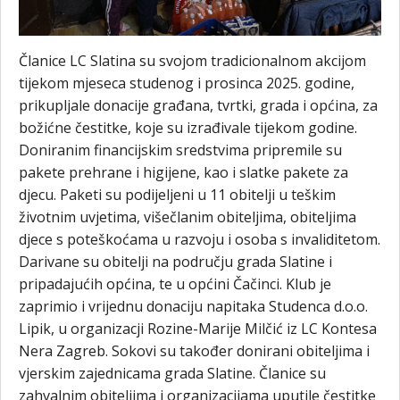
Članice LC Slatina su svojom tradicionalnom akcijom
tijekom mjeseca studenog i prosinca 2025. godine,
prikupljale donacije građana, tvrtki, grada i općina, za
božićne čestitke, koje su izrađivale tijekom godine.
Doniranim financijskim sredstvima pripremile su
pakete prehrane i higijene, kao i slatke pakete za
djecu. Paketi su podijeljeni u 11 obitelji u teškim
životnim uvjetima, višečlanim obiteljima, obiteljima
djece s poteškoćama u razvoju i osoba s invaliditetom.
Darivane su obitelji na području grada Slatine i
pripadajućih općina, te u općini Čačinci. Klub je
zaprimio i vrijednu donaciju napitaka Studenca d.o.o.
Lipik, u organizacji Rozine-Marije Milčić iz LC Kontesa
Nera Zagreb. Sokovi su također donirani obiteljima i
vjerskim zajednicama grada Slatine. Članice su
zahvalnim obiteljima i organizacijama uputile čestitke