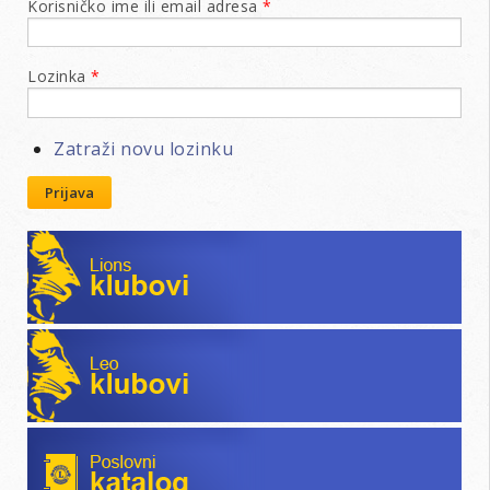
Korisničko ime ili email adresa
*
Lozinka
*
Zatraži novu lozinku
Prijava
Lions klubovi
Leo klubovi
Poslovni katalog