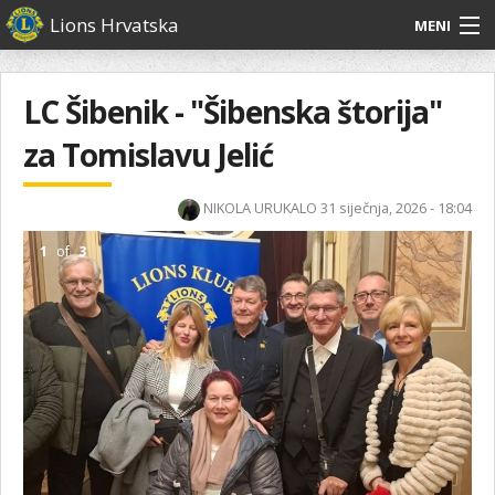
Skoči
Lions Hrvatska
MENI
na
glavni
O
O nama
Glavni
sadržaj
izbornik
nama
LC Šibenik - "Šibenska štorija"
Lions Distrikt 126
Lions
za Tomislavu Jelić
Distrikt
Naši projekti
126
NIKOLA URUKALO
31 siječnja, 2026 - 18:04
Naši
Aktivnosti
projekti
1
of
3
Aktivnosti