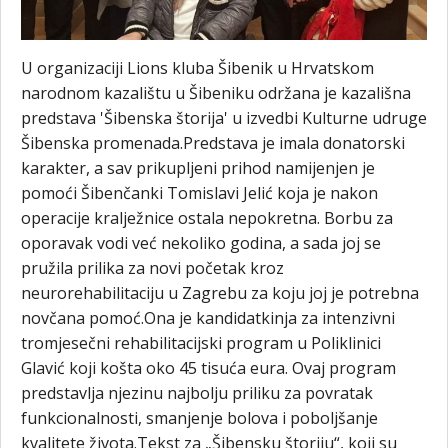
U organizaciji Lions kluba Šibenik u Hrvatskom
narodnom kazalištu u Šibeniku održana je kazališna
predstava 'Šibenska štorija' u izvedbi Kulturne udruge
Šibenska promenada.Predstava je imala donatorski
karakter, a sav prikupljeni prihod namijenjen je
pomoći Šibenčanki Tomislavi Jelić koja je nakon
operacije kralježnice ostala nepokretna. Borbu za
oporavak vodi već nekoliko godina, a sada joj se
pružila prilika za novi početak kroz
neurorehabilitaciju u Zagrebu za koju joj je potrebna
novčana pomoć.Ona je kandidatkinja za intenzivni
tromjesečni rehabilitacijski program u Poliklinici
Glavić koji košta oko 45 tisuća eura. Ovaj program
predstavlja njezinu najbolju priliku za povratak
funkcionalnosti, smanjenje bolova i poboljšanje
kvalitete života.Tekst za „Šibensku štoriju“, koji su