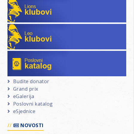
Lions klubovi
Leo klubovi
Poslovni katalog
Budite donator
Grand prix
eGalerija
Poslovni katalog
eSjednice
NOVOSTI