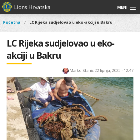
Skoči
Lions Hrvatska
MENI
na
glavni
O
O nama
Glavni
Početna
LC Rijeka sudjelovao u eko-akciji u Bakru
Vi
sadržaj
izbornik
nama
ste
Lions Distrikt 126
Lions
ovdje
LC Rijeka sudjelovao u eko-
Distrikt
Naši projekti
126
akciji u Bakru
Naši
Aktivnosti
projekti
Marko Stanić
22 lipnja, 2025 - 12:47
Aktivnosti