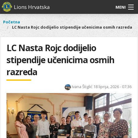
Skoči
Lions Hrvatska
MENI
na
glavni
O
O nama
Glavni
Početna
Vi
sadržaj
LC Nasta Rojc dodijelio stipendije učenicima osmih razreda
izbornik
nama
ste
Lions Distrikt 126
Lions
ovdje
Distrikt
LC Nasta Rojc dodijelio
Naši projekti
126
stipendije učenicima osmih
Naši
Aktivnosti
projekti
razreda
Aktivnosti
Ivana Štiglić
18 lipnja, 2026 - 07:36