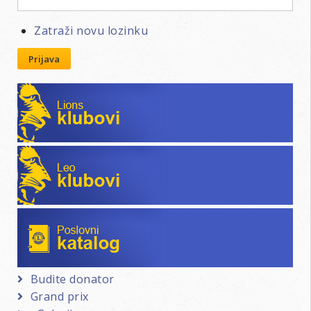
Zatraži novu lozinku
Prijava
Lions klubovi
Leo klubovi
Poslovni katalog
Budite donator
Grand prix