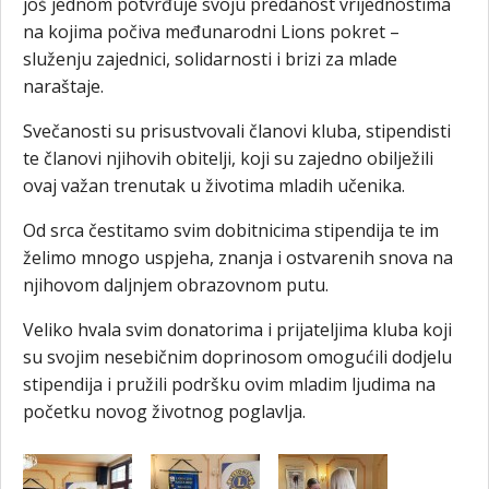
još jednom potvrđuje svoju predanost vrijednostima
na kojima počiva međunarodni Lions pokret –
služenju zajednici, solidarnosti i brizi za mlade
naraštaje.
Svečanosti su prisustvovali članovi kluba, stipendisti
te članovi njihovih obitelji, koji su zajedno obilježili
ovaj važan trenutak u životima mladih učenika.
Od srca čestitamo svim dobitnicima stipendija te im
želimo mnogo uspjeha, znanja i ostvarenih snova na
njihovom daljnjem obrazovnom putu.
Veliko hvala svim donatorima i prijateljima kluba koji
su svojim nesebičnim doprinosom omogućili dodjelu
stipendija i pružili podršku ovim mladim ljudima na
početku novog životnog poglavlja.