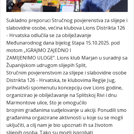
Sukladno preporuci Stručnog povjerenstva za slijepe i
slabovidne osobe, većina klubova Lions Distrikta 126
- Hrvatska odlučila se za obilježavanje
Međunarodnog dana bijelog štapa 15.10.2025. pod
motom „IGRAJMO ZAJEDNO I
ZAMIJENIMO ULOGE“. Lions klub Marjan u suradnji sa
Županijskom udrugom slijepih Split,
Stručnim povjerenstvom za slijepe i slabovidne osobe
Distrikta 126 - Hrvatska, te klubovima Regije Jug,
prihvativši spomenutu koncepciju ove Lions godine,
organizirao je obilježavanje na Splitskoj Rivi i dnu
Marmontove ulice, što je omogućilo
brojnim građanima sudjelovanje u akciji. Ponudili smo
građanima orgaizirane aktivnosti u koje su se mogli
uključiti, a cilj nam je bio upoznati ih sa životom
slijepih osoba. Tako su mogli isprobati