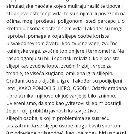
simulacijske naočale koje simuliraju različite tipove i
stupnjeve oštećenja vida, te su s njima ili povezom na
očima, mogli prošetati poligonom i steći percepciju o
kretanju osoba s oštećenjem vida. Također su mogli
isprobati pomagala koja slijepe osobe koriste
u svakodnevnom životu, kao zvučne vage, zvučne
kuhinjske vage, zvučne toplomjere i termometre. Na
raspolaganju su bili i sportski rekviziti koje koriste
slijepi kao zvučne lopte, zvučni frizbiji, vrpce za
trčanje, te viseća kuglana, omiljena igra slijepih.
Građani su se uključili u igre. Također su podijeljeni
letci „KAKO POMOĆI SLIJEPOJ OSOBI“. Odaziv građana
- prolaznika i njihovo uključivanje je bilo iznimno.
Uvjereni smo, da smo kao „vitezovi slijepih“ postigli
željeni cilj: približiti javnosti kakav je život
slijepih osoba, s kojim problemima se susreću,
ukazati im da se slijepe osobe mogu baviti sportom
(uz određene prilagodbe), kao i da mogu biti uspješni