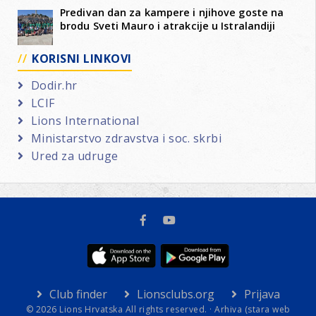
Predivan dan za kampere i njihove goste na
brodu Sveti Mauro i atrakcije u Istralandiji
KORISNI LINKOVI
Dodir.hr
LCIF
Lions International
Ministarstvo zdravstva i soc. skrbi
Ured za udruge
Club finder
Lionsclubs.org
Prijava
© 2026 Lions Hrvatska All rights reserved. ·
Arhiva (stara web