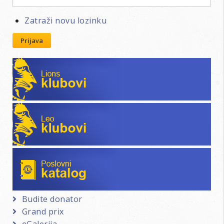
Zatraži novu lozinku
Prijava
Lions klubovi
Leo klubovi
Poslovni katalog
Budite donator
Grand prix