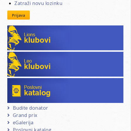
Zatraži novu lozinku
Prijava
Lions klubovi
Leo klubovi
Poslovni katalog
Budite donator
Grand prix
eGalerija
Poslovni katalog