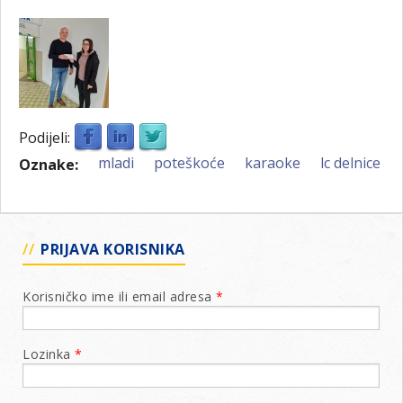
Podijeli:
mladi
poteškoće
karaoke
lc delnice
Oznake:
PRIJAVA KORISNIKA
Korisničko ime ili email adresa
*
Lozinka
*