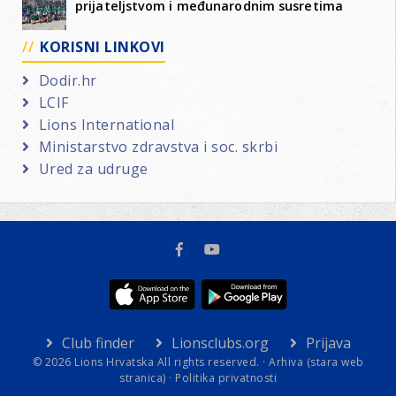
prijateljstvom i međunarodnim susretima
KORISNI LINKOVI
Dodir.hr
LCIF
Lions International
Ministarstvo zdravstva i soc. skrbi
Ured za udruge
Club finder
Lionsclubs.org
Prijava
© 2026 Lions Hrvatska All rights reserved. ·
Arhiva (stara web
stranica)
·
Politika privatnosti