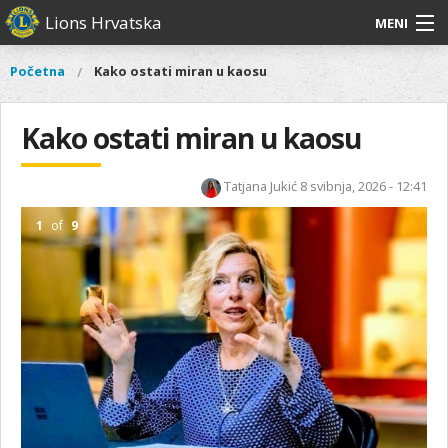
Skoči
Lions Hrvatska
MENI
na
glavni
O
O nama
Glavni
Početna
Kako ostati miran u kaosu
Vi
sadržaj
izbornik
nama
ste
Lions Distrikt 126
Lions
ovdje
Kako ostati miran u kaosu
Distrikt
Naši projekti
126
Tatjana Jukić
8 svibnja, 2026 - 12:41
Naši
Aktivnosti
projekti
1
of
9
Aktivnosti