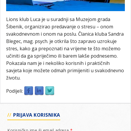
Lions klub Luca je u suradnji sa Muzejom grada
Šibenik, organizirao predavanje o stresu – onom
svakodnevnom i onom na poslu. Članica kluba Sandra
Blegec, mag. psych. je otkrila što zapravo uzrokuje
stres, kako ga prepoznati na vrijeme te što možemo
učiniti da ga spriječimo ili barem lakše podnesemo.
Pokazala nam je i nekoliko korisnih i praktičnih
savjeta koje možete odmah primijeniti u svakodnevno
životu.
Podijeli:
PRIJAVA KORISNIKA
Korisničko ime ili email adresa
*