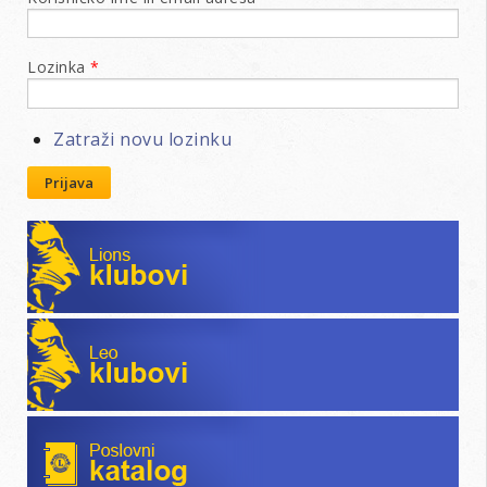
Lozinka
*
Zatraži novu lozinku
Prijava
Lions klubovi
Leo klubovi
Poslovni katalog