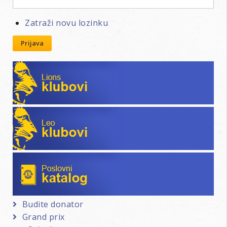
Zatraži novu lozinku
Prijava
Lions klubovi
Leo klubovi
Poslovni katalog
Budite donator
Grand prix