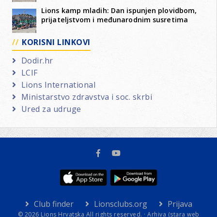
Lions kamp mladih: Dan ispunjen plovidbom,
prijateljstvom i međunarodnim susretima
KORISNI LINKOVI
Dodir.hr
LCIF
Lions International
Ministarstvo zdravstva i soc. skrbi
Ured za udruge
Club finder
Lionsclubs.org
Prijava
© 2026 Lions Hrvatska All rights reserved. ·
Arhiva (stara web