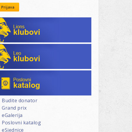
Prijava
Lions klubovi
Leo klubovi
Poslovni katalog
Budite donator
Grand prix
eGalerija
Poslovni katalog
eSjednice