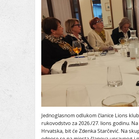
Ru
Lions International
Po
Club finder
Jednoglasnom odlukom članice Lions kluba
rukovodstvo za 2026./27. lions godinu. Na 
Hrvatska, bit će Zdenka Starčević. Na skup
odnose se na mjesta članova upravnog i n