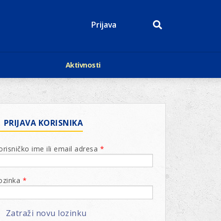
Prijava
Aktivnosti
Događaji
p
Kalendar
Mediji o nama
roge
Lions Magazin
PRIJAVA KORISNIKA
orisničko ime ili email adresa
*
ozinka
*
Zatraži novu lozinku