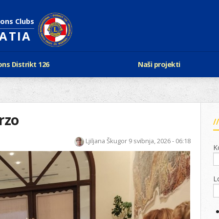
ions Clubs
OATIA
ons Distrikt 126
Naši projekti
vijest Lionsa
LCIF
ons i Leo klubovi
Razmjena mladeži i kam
Karta klubova
Poster mira
rzo
Gdje se sastaju
Regata jedrima protiv d
Foto natječaj
tualna Lions godina
Ljiljana Škugor
9 svibnja, 2026 - 06:18
Lions QUEST
K
Aktualno rukovodstvo D-126
Lions vinograd dobrote
Kabinet
Projekti klubova
Ustroj
L
New Voices
Podaci o D-126 i kontakt
verneri 126