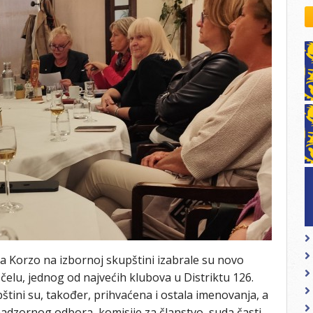
kovodstvo Leo Distrikta
daci o LEO D-126 i kontakt
 Korzo na izbornoj skupštini izabrale su novo
čelu, jednog od najvećih klubova u Distriktu 126.
štini su, također, prihvaćena i ostala imenovanja, a
adzornog odbora, komisije za članstvo, suda časti,