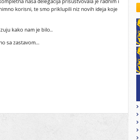
kompletna naša delegacija prisustvovala je radnim i
kovodstvo Leo Distrikta
imno korisni, te smo priklupili niz novih ideja koje
daci o LEO D-126 i kontakt
uju kako nam je bilo...
dno sa zastavom....