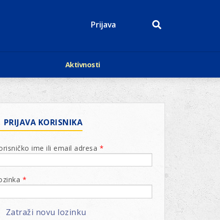
Prijava
Aktivnosti
Događaji
p
Kalendar
Mediji o nama
roge
Lions Magazin
PRIJAVA KORISNIKA
orisničko ime ili email adresa
*
ozinka
*
Zatraži novu lozinku