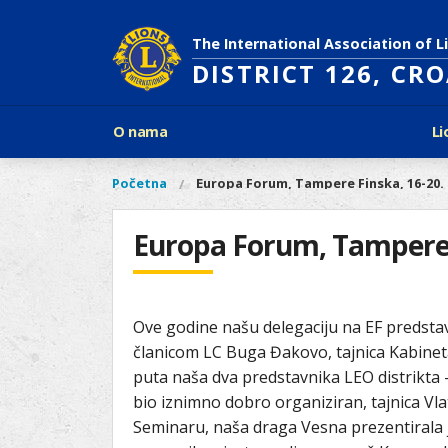
Skoči
na
The International Association of L
glavni
DISTRICT 126, CR
sadržaj
Glavni
O nama
Li
izbornik
Povijest Lions Internationala
Po
O
Glavni
Početna
Europa Forum, Tampere Finska, 16-20. 
Vi
Ciljevi predsjednika LCI
Li
izbornik
nama
ste
Rječnik lionističkih natpisa
Lions
ovdje
Europa Forum, Tampere F
Što treba znati o Lionsima?
Distrikt
Područja djelovanja
126
Ak
Dijabetes
Naši
Slijepi i slabovidni
Ove godine našu delegaciju na EF predst
projekti
Glad
članicom LC Buga Đakovo, tajnica Kabineta
Aktivnosti
Zaštita okoliša
puta naša dva predstavnika LEO distrikta -
Rak kod djece
bio iznimno dobro organiziran, tajnica Vla
Seminaru, naša draga Vesna prezentirala j
Gu
Linkovi