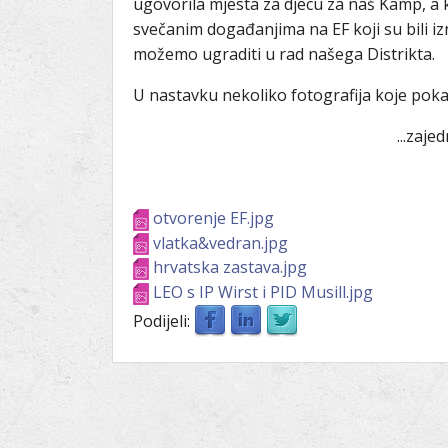
ugovorila mjesta za djecu za naš Kamp, a 
Ru
Lions International
svečanim događanjima na EF koji su bili izn
Po
Club finder
možemo ugraditi u rad našega Distrikta.
U nastavku nekoliko fotografija koje pokaz
...zaje
otvorenje EF.jpg
vlatka&vedran.jpg
hrvatska zastava.jpg
LEO s IP Wirst i PID Musill.jpg
Podijeli: