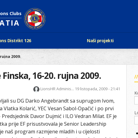
ions Clubs
OATIA
ons Distrikt 126
Naši projekti
vijest Lionsa
LCIF
rujna 2009.
ons i Leo klubovi
Razmjena mladeži i kam
Karta klubova
Poster mira
inska, 16-20. rujna 2009.
Gdje se sastaju
Regata jedrima protiv d
Foto natječaj
tualna Lions godina
LionsHR Adminis...
19 listopada, 2009 - 21:41
Lions QUEST
K
Aktualno rukovodstvo D-126
Lions vinograd dobrote
avljali su DG Darko Angebrandt sa suprugom Ivom,
Kabinet
Projekti klubova
 Vlatka Kolarić, YEC Vesan Sabol-Opačić i po prvi
Ustroj
L
New Voices
 Predsjednik Davor Dujmić i ILO Vedran Milat. EF je
Podaci o D-126 i kontakt
tka prije EF prisustvovala je Senior Leadership
e naš program razmjene mladih i u cijelosti
verneri 126