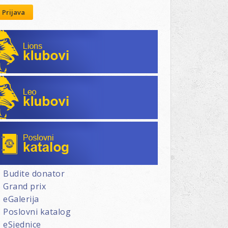
Prijava
Lions klubovi
Leo klubovi
Poslovni katalog
Budite donator
Grand prix
eGalerija
Poslovni katalog
eSjednice