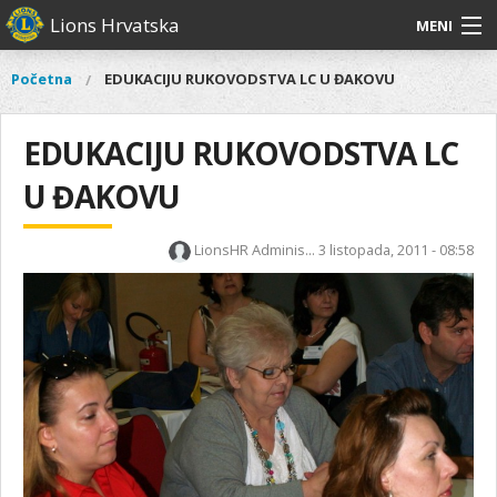
Skoči
Lions Hrvatska
MENI
na
glavni
O
O nama
Glavni
Početna
EDUKACIJU RUKOVODSTVA LC U ĐAKOVU
Vi
sadržaj
izbornik
nama
ste
Lions Distrikt 126
Lions
ovdje
EDUKACIJU RUKOVODSTVA LC
Distrikt
Naši projekti
126
U ĐAKOVU
Naši
Aktivnosti
projekti
LionsHR Adminis...
3 listopada, 2011 - 08:58
Aktivnosti