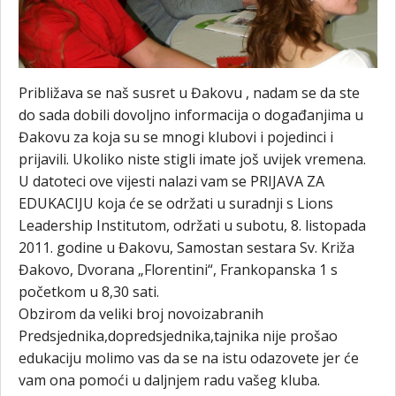
Približava se naš susret u Đakovu , nadam se da ste
do sada dobili dovoljno informacija o događanjima u
Đakovu za koja su se mnogi klubovi i pojedinci i
prijavili. Ukoliko niste stigli imate još uvijek vremena.
U datoteci ove vijesti nalazi vam se PRIJAVA ZA
EDUKACIJU koja će se održati u suradnji s Lions
Leadership Institutom, održati u subotu, 8. listopada
2011. godine u Đakovu, Samostan sestara Sv. Križa
Đakovo, Dvorana „Florentini“, Frankopanska 1 s
početkom u 8,30 sati.
Obzirom da veliki broj novoizabranih
Predsjednika,dopredsjednika,tajnika nije prošao
edukaciju molimo vas da se na istu odazovete jer će
vam ona pomoći u daljnjem radu vašeg kluba.