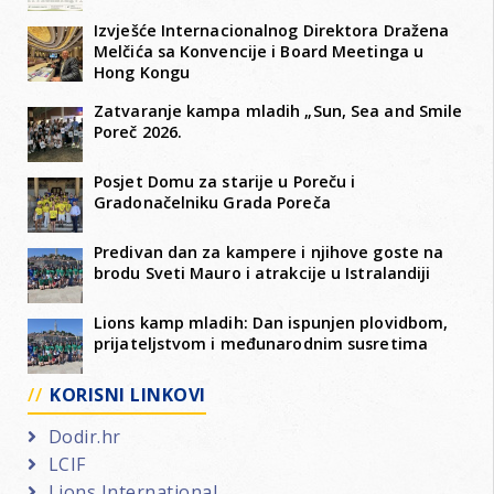
Izvješće Internacionalnog Direktora Dražena
Melčića sa Konvencije i Board Meetinga u
Hong Kongu
Zatvaranje kampa mladih „Sun, Sea and Smile
Poreč 2026.
Posjet Domu za starije u Poreču i
Gradonačelniku Grada Poreča
Predivan dan za kampere i njihove goste na
brodu Sveti Mauro i atrakcije u Istralandiji
Lions kamp mladih: Dan ispunjen plovidbom,
prijateljstvom i međunarodnim susretima
KORISNI LINKOVI
Dodir.hr
LCIF
Lions International