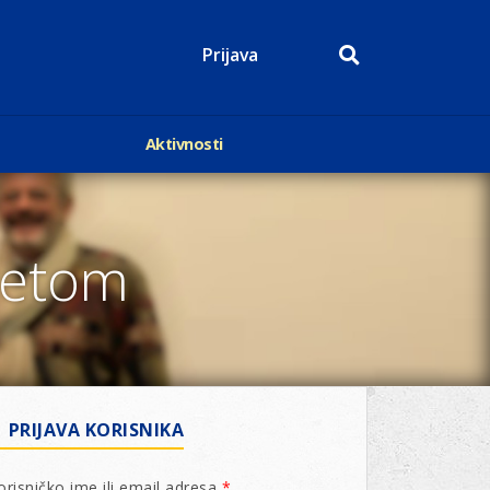
Prijava
Aktivnosti
Događaji
p
Kalendar
Mediji o nama
itetom
roge
Lions Magazin
PRIJAVA KORISNIKA
orisničko ime ili email adresa
*