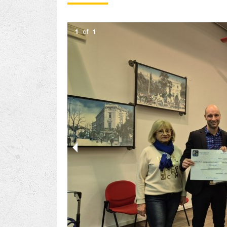
Ru
Lions International
Po
Club finder
1
of
1