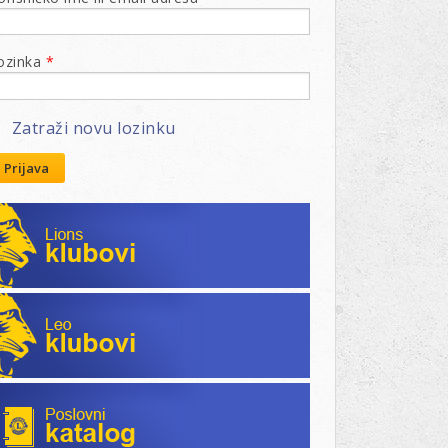
ozinka
*
Zatraži novu lozinku
Prijava
Lions klubovi
Leo klubovi
Poslovni katalog