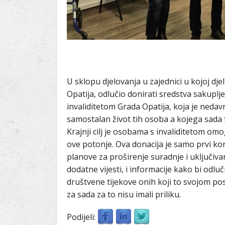
U sklopu djelovanja u zajednici u kojoj dj
Opatija, odlučio donirati sredstva sakupl
invaliditetom Grada Opatija, koja je nedav
samostalan život tih osoba a kojega sada t
Krajnji cilj je osobama s invaliditetom omo
ove potonje. Ova donacija je samo prvi kora
planove za proširenje suradnje i uključivan
dodatne vijesti, i informacije kako bi odl
društvene tijekove onih koji to svojom po
za sada za to nisu imali priliku.
Podijeli: