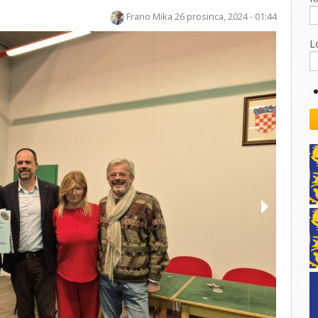
kovodstvo Leo Distrikta
Frano Mika
26 prosinca, 2024 - 01:44
daci o LEO D-126 i kontakt
L