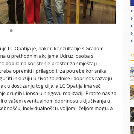
eluje LC Opatija je, nakon konzultacije s Gradom
jena u prethodnim akcijama Udruzi osoba s
no dobila na korištenje prostor za smještaj i
reba opremiti i prilagoditi za potrebe korisnika.
gućiti inkluziju u život zajednice i doprinos razvoju
k u dostizanju tog cilja, a LC Opatija ima već
je drugih Lionsa u njegovu realizaciji. Pratite nas za
učili o vašem eventualnom doprinosu uključivanja u
sebnošću, individualnošću, voljom i željom mogu, a