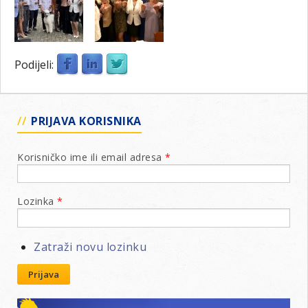
Podijeli:
PRIJAVA KORISNIKA
Korisničko ime ili email adresa
*
Lozinka
*
Zatraži novu lozinku
Prijava
Lions klubovi