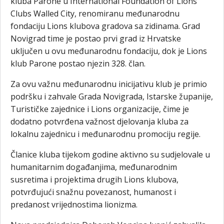
kluba Parone u International Foundation of Lions
Clubs Walled City, renomiranu međunarodnu
fondaciju Lions klubova gradova sa zidinama. Grad
Novigrad time je postao prvi grad iz Hrvatske
uključen u ovu međunarodnu fondaciju, dok je Lions
klub Parone postao njezin 328. član.
Za ovu važnu međunarodnu inicijativu klub je primio
podršku i zahvale Grada Novigrada, Istarske županije,
Turističke zajednice i Lions organizacije, čime je
dodatno potvrđena važnost djelovanja kluba za
lokalnu zajednicu i međunarodnu promociju regije.
Članice kluba tijekom godine aktivno su sudjelovale u
humanitarnim događanjima, međunarodnim
susretima i projektima drugih Lions klubova,
potvrđujući snažnu povezanost, humanost i
predanost vrijednostima lionizma.