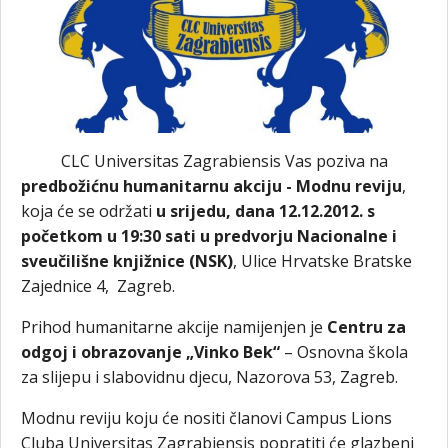
CLC Universitas Zagrabiensis Vas poziva na
predbožićnu humanitarnu akciju - Modnu reviju
,
koja će se održati
u srijedu, dana 12.12.2012. s
početkom u 19:30 sati u predvorju Nacionalne i
sveučilišne knjižnice (NSK)
, Ulice Hrvatske Bratske
Zajednice 4, Zagreb.
Prihod humanitarne akcije namijenjen je
Centru za
odgoj i obrazovanje „Vinko Bek“
– Osnovna škola
za slijepu i slabovidnu djecu, Nazorova 53, Zagreb.
Modnu reviju koju će nositi članovi Campus Lions
Cluba Universitas Zagrabiensis popratiti će glazbeni