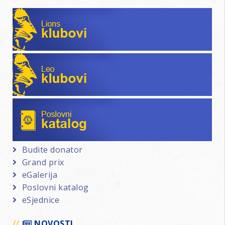
Lions klubovi
Leo klubovi
Poslovni katalog
Budite donator
Grand prix
eGalerija
Poslovni katalog
eSjednice
NOVOSTI