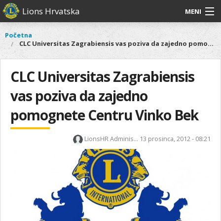
Skoči
Lions Hrvatska
MENI
na
glavni
O
O nama
Glavni
Početna
Vi
sadržaj
CLC Universitas Zagrabiensis vas poziva da zajedno pomognete Centru Vinko Bek
izbornik
nama
ste
Lions Distrikt 126
Lions
ovdje
Distrikt
CLC Universitas Zagrabiensis
Naši projekti
126
vas poziva da zajedno
Naši
Aktivnosti
projekti
pomognete Centru Vinko Bek
Aktivnosti
LionsHR Adminis...
13 prosinca, 2012 - 08:21