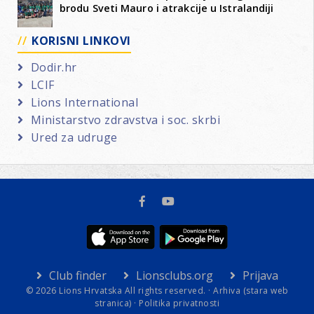
brodu Sveti Mauro i atrakcije u Istralandiji
KORISNI LINKOVI
Dodir.hr
LCIF
Lions International
Ministarstvo zdravstva i soc. skrbi
Ured za udruge
Club finder
Lionsclubs.org
Prijava
© 2026 Lions Hrvatska All rights reserved. ·
Arhiva (stara web
stranica)
·
Politika privatnosti