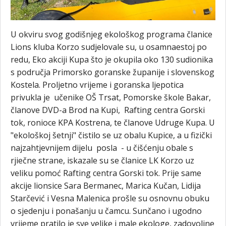
U okviru svog godišnjeg ekološkog programa članice
Lions kluba Korzo sudjelovale su, u osamnaestoj po
redu, Eko akciji Kupa što je okupila oko 130 sudionika
s područja Primorsko goranske županije i slovenskog
Kostela. Proljetno vrijeme i goranska ljepotica
privukla je učenike OŠ Trsat, Pomorske škole Bakar,
članove DVD-a Brod na Kupi, Rafting centra Gorski
tok, ronioce KPA Kostrena, te članove Udruge Kupa. U
"ekološkoj šetnji" čistilo se uz obalu Kupice, a u fizički
najzahtjevnijem dijelu posla - u čišćenju obale s
rjiečne strane, iskazale su se članice LK Korzo uz
veliku pomoć Rafting centra Gorski tok. Prije same
akcije lionsice Sara Bermanec, Marica Kučan, Lidija
Starčević i Vesna Malenica prošle su osnovnu obuku
o sjedenju i ponašanju u čamcu. Sunčano i ugodno
vrijeme pratilo je sve velike i male ekologe, zadovoljne