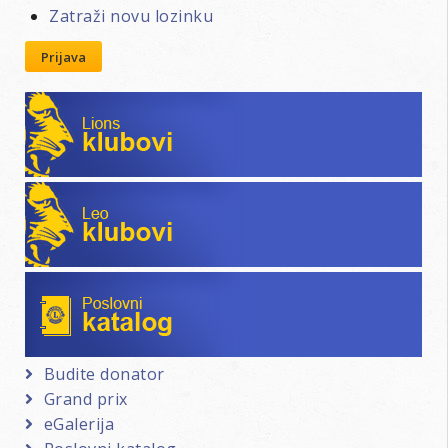
Zatraži novu lozinku
Prijava
Lions klubovi
Leo klubovi
Poslovni katalog
Budite donator
Grand prix
eGalerija