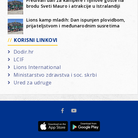
Predivan dan za kampere i njihove goste na
brodu Sveti Mauro i atrakcije u Istralandiji
Lions kamp mladih: Dan ispunjen plovidbom,
prijateljstvom i međunarodnim susretima
KORISNI LINKOVI
Dodir.hr
LCIF
Lions International
Ministarstvo zdravstva i soc. skrbi
Ured za udruge