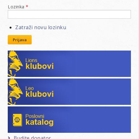
Lozinka
*
Zatraži novu lozinku
Prijava
Lions klubovi
Leo klubovi
Poslovni katalog
Budite donator