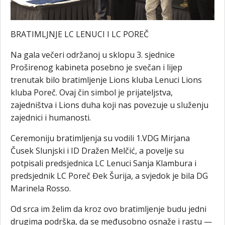
BRATIMLJNJE LC LENUCI I LC POREČ
Na gala večeri održanoj u sklopu 3. sjednice
Proširenog kabineta posebno je svečan i lijep
trenutak bilo bratimljenje Lions kluba Lenuci Lions
kluba Poreč. Ovaj čin simbol je prijateljstva,
zajedništva i Lions duha koji nas povezuje u služenju
zajednici i humanosti.
Ceremoniju bratimljenja su vodili 1.VDG Mirjana
Čusek Slunjski i ID Dražen Melčić, a povelje su
potpisali predsjednica LC Lenuci Sanja Klambura i
predsjednik LC Poreč Đek Šurija, a svjedok je bila DG
Marinela Rosso.
Od srca im želim da kroz ovo bratimljenje budu jedni
drugima podrška, da se međusobno osnaže i rastu —