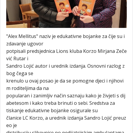
"Alex Mellitus" naziv je edukativne bojanke za čije su i
zdavanje ugovor
potpisali predsjednica Lions kluba Korzo Mirjana Zeče
vić Rutar i
Sandro Lojić autor i urednik izdanja. Osnovni razlog z
bog čega se
krenulo u ovaj posao je da se pomogne djeci i njihovi
m roditeljima da na
popularan i zanimljiv način saznaju kako je živjeti s dij
abetesom i kako treba brinuti o sebi. Sredstva za
tiskanje edukativne bojanke osigurale su
članice LC Korzo, a urednik izdanja Sandro Lojić preuz
eo je
distribuciju slikovnice po pedijatrijskim ambulantama,