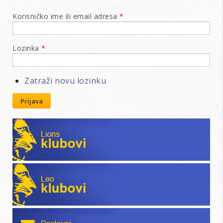
Korisničko ime ili email adresa
*
Lozinka
*
Zatraži novu lozinku
Prijava
Lions klubovi
Leo klubovi
Poslovni katalog