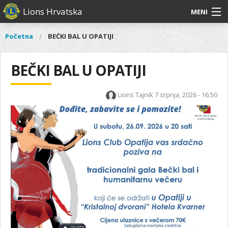
Skoči
Lions Hrvatska
MENI
na
glavni
O
O nama
Glavni
Početna
BEČKI BAL U OPATIJI
Vi
sadržaj
izbornik
nama
ste
Lions Distrikt 126
Lions
ovdje
BEČKI BAL U OPATIJI
Distrikt
Naši projekti
126
Lions Tajnik
7 srpnja, 2026 - 16:50
Naši
Aktivnosti
projekti
Aktivnosti