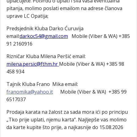
uplaćujete. Potvrdu o uplati i sva vaša eventualna
pitanja, molimo poslati emailom na adrese članova
uprave LC Opatija;
Predsjednik Kluba Darko Ćuruvija
email:
darkoc54@gmail.com
Mobile (Viber & WA) +385
91 2160916
Rizničar Kluba Milena Peršić email:
milena.persic@fthm.hr
Mobile (Viber & WA) +385 98
458 934
Tajnik Kluba Frano Mika email:
franomika@yahoo.it
Mobile (Viber & WA) +385 99
6517037
Prodaja karata na žalost za sada mora ići po principu
„Tko prije uplati, njemu karta”. Najljepše vas molimo
da karte kupite što prije, a najkasnije do 15.08.2026