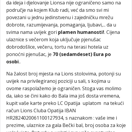
da ideja i djelovanje Lionsa nije ograničeno samo na
područje na kojem Klub radi, već da smo svi mi
povezani u jednu jedinstvenu i zajedničku mrežu
dobrote, razumijevanja, pomaganja, ljubavi,... da u
svima nama uvijek gori
plamen humanosti!
. Cijena
ulaznice s večerom koja uključuje pjenušac
dobrodošlice, večeru, tortu na terasi hotela uz
ponoćni pjenušac, je
70 (sedamdeset) Eura po
osobi
..
Na žalost broj mjesta na Lions stolovima, potonji su
uvijek na privilegiranoj poziciji u sali, s kojima u
ovome raspolažemo je ograničen. Stoga vas molimo
da, iako se čini kako do Bala ima još dosta vremena,
kupit vaše karte preko LC Opatija uplatom na tekući
račun Lions Cluba Opatija IBAN
HR2824020061100127934, s naznakom : vaše ime i
prezime, ulaznice za gala Bečki bal, broj osoba za koje