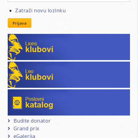
Zatraži novu lozinku
Prijava
Lions klubovi
Leo klubovi
Poslovni katalog
Budite donator
Grand prix
eGalerija