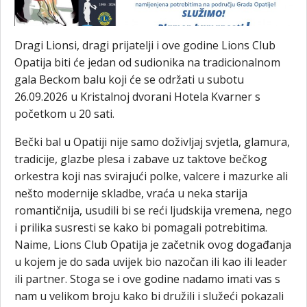
Dragi Lionsi, dragi prijatelji i ove godine Lions Club
Opatija biti će jedan od sudionika na tradicionalnom
gala Beckom balu koji će se održati u subotu
26.09.2026 u Kristalnoj dvorani Hotela Kvarner s
početkom u 20 sati.
Bečki bal u Opatiji nije samo doživljaj svjetla, glamura,
tradicije, glazbe plesa i zabave uz taktove bečkog
orkestra koji nas svirajući polke, valcere i mazurke ali
nešto modernije skladbe, vraća u neka starija
romantičnija, usudili bi se reći ljudskija vremena, nego
i prilika susresti se kako bi pomagali potrebitima.
Naime, Lions Club Opatija je začetnik ovog događanja
u kojem je do sada uvijek bio nazočan ili kao ili leader
ili partner. Stoga se i ove godine nadamo imati vas s
nam u velikom broju kako bi družili i služeći pokazali