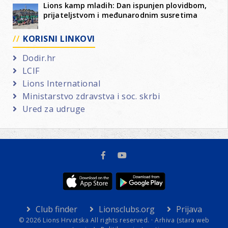
Lions kamp mladih: Dan ispunjen plovidbom,
prijateljstvom i međunarodnim susretima
KORISNI LINKOVI
Dodir.hr
LCIF
Lions International
Ministarstvo zdravstva i soc. skrbi
Ured za udruge
Club finder
Lionsclubs.org
Prijava
© 2026 Lions Hrvatska All rights reserved. ·
Arhiva (stara web