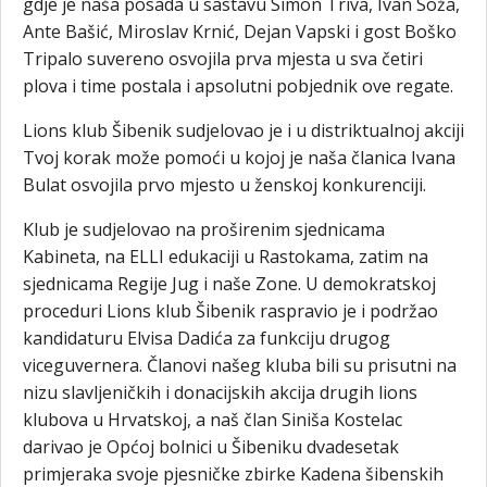
gdje je naša posada u sastavu Simon Triva, Ivan Soža,
Ante Bašić, Miroslav Krnić, Dejan Vapski i gost Boško
Tripalo suvereno osvojila prva mjesta u sva četiri
plova i time postala i apsolutni pobjednik ove regate.
Lions klub Šibenik sudjelovao je i u distriktualnoj akciji
Tvoj korak može pomoći u kojoj je naša članica Ivana
Bulat osvojila prvo mjesto u ženskoj konkurenciji.
Klub je sudjelovao na proširenim sjednicama
Kabineta, na ELLI edukaciji u Rastokama, zatim na
sjednicama Regije Jug i naše Zone. U demokratskoj
proceduri Lions klub Šibenik raspravio je i podržao
kandidaturu Elvisa Dadića za funkciju drugog
viceguvernera. Članovi našeg kluba bili su prisutni na
nizu slavljeničkih i donacijskih akcija drugih lions
klubova u Hrvatskoj, a naš član Siniša Kostelac
darivao je Općoj bolnici u Šibeniku dvadesetak
primjeraka svoje pjesničke zbirke Kadena šibenskih