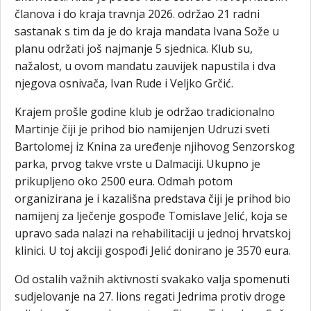
članova i do kraja travnja 2026. održao 21 radni
sastanak s tim da je do kraja mandata Ivana Sože u
planu održati još najmanje 5 sjednica. Klub su,
nažalost, u ovom mandatu zauvijek napustila i dva
njegova osnivača, Ivan Rude i Veljko Grčić.
Krajem prošle godine klub je održao tradicionalno
Martinje čiji je prihod bio namijenjen Udruzi sveti
Bartolomej iz Knina za uređenje njihovog Senzorskog
parka, prvog takve vrste u Dalmaciji. Ukupno je
prikupljeno oko 2500 eura. Odmah potom
organizirana je i kazališna predstava čiji je prihod bio
namijenj za lječenje gospođe Tomislave Jelić, koja se
upravo sada nalazi na rehabilitaciji u jednoj hrvatskoj
klinici. U toj akciji gospođi Jelić donirano je 3570 eura.
Od ostalih važnih aktivnosti svakako valja spomenuti
sudjelovanje na 27. lions regati Jedrima protiv droge