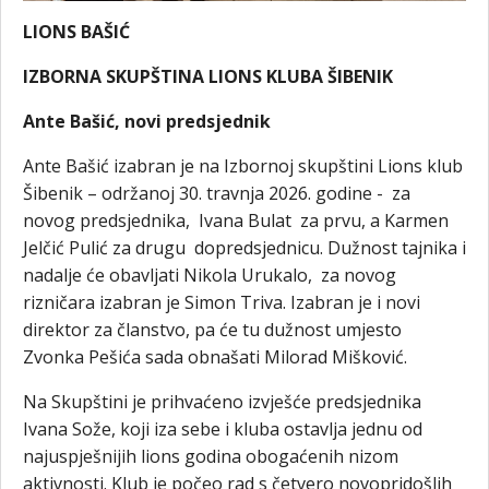
LIONS BAŠIĆ
IZBORNA SKUPŠTINA LIONS KLUBA ŠIBENIK
Ante Bašić, novi predsjednik
Ante Bašić izabran je na Izbornoj skupštini Lions klub
Šibenik – održanoj 30. travnja 2026. godine - za
novog predsjednika, Ivana Bulat za prvu, a Karmen
Jelčić Pulić za drugu dopredsjednicu. Dužnost tajnika i
nadalje će obavljati Nikola Urukalo, za novog
rizničara izabran je Simon Triva. Izabran je i novi
direktor za članstvo, pa će tu dužnost umjesto
Zvonka Pešića sada obnašati Milorad Mišković.
Na Skupštini je prihvaćeno izvješće predsjednika
Ivana Sože, koji iza sebe i kluba ostavlja jednu od
najuspješnijih lions godina obogaćenih nizom
aktivnosti. Klub je počeo rad s četvero novopridošlih