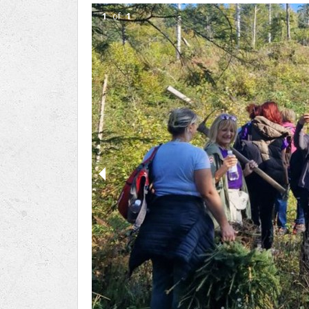
Ru
Lions International
1
of
1
Po
Club finder