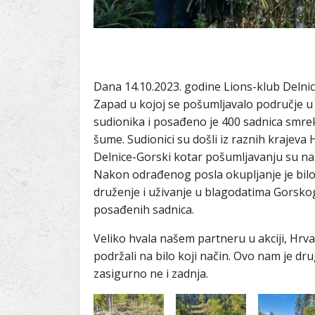
Dana 14.10.2023. godine Lions-klub Delnice
Zapad u kojoj se pošumljavalo područje u b
sudionika i posađeno je 400 sadnica smreke
šume. Sudionici su došli iz raznih krajeva
Delnice-Gorski kotar pošumljavanju su nazoči
Nakon odrađenog posla okupljanje je bilo
druženje i uživanje u blagodatima Gorskog
posađenih sadnica.
Veliko hvala našem partneru u akciji, Hrvat
podržali na bilo koji način. Ovo nam je dr
zasigurno ne i zadnja.