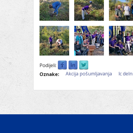
Podijeli:
Akcija pošumljavanja
lc deln
Oznake: