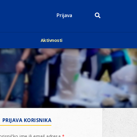
Prijava
Aktivnosti
Događaji
p
Kalendar
Mediji o nama
roge
Lions Magazin
PRIJAVA KORISNIKA
orisničko ime ili email adresa
*