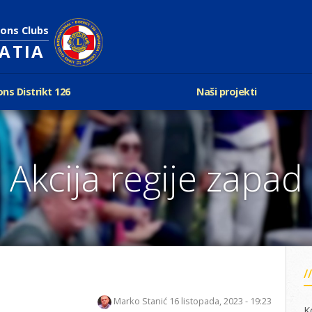
ions Clubs
OATIA
ons Distrikt 126
Naši projekti
vijest Lionsa
LCIF
ons i Leo klubovi
Razmjena mladeži i kam
Karta klubova
Poster mira
Akcija regije zapad
Gdje se sastaju
Regata jedrima protiv d
Foto natječaj
tualna Lions godina
Lions QUEST
Aktualno rukovodstvo D-126
Lions vinograd dobrote
Kabinet
Projekti klubova
Ustroj
New Voices
Podaci o D-126 i kontakt
verneri 126
Marko Stanić
16 listopada, 2023 - 19:23
K