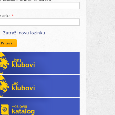
ozinka
*
Zatraži novu lozinku
Prijava
Lions klubovi
Leo klubovi
Poslovni katalog