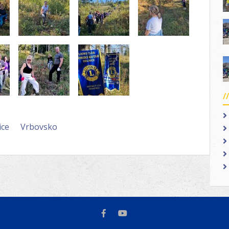
ice
Vrbovsko