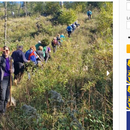
kovodstvo Leo Distrikta
daci o LEO D-126 i kontakt
L