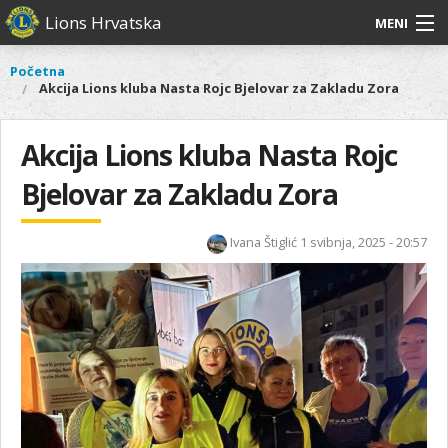
Skoči
Lions Hrvatska
MENI
na
glavni
O
O nama
Glavni
Početna
Vi
sadržaj
Akcija Lions kluba Nasta Rojc Bjelovar za Zakladu Zora
izbornik
nama
ste
Lions Distrikt 126
Lions
ovdje
Distrikt
Akcija Lions kluba Nasta Rojc
Naši projekti
126
Bjelovar za Zakladu Zora
Naši
Aktivnosti
projekti
Aktivnosti
Ivana Štiglić
1 svibnja, 2025 - 20:57