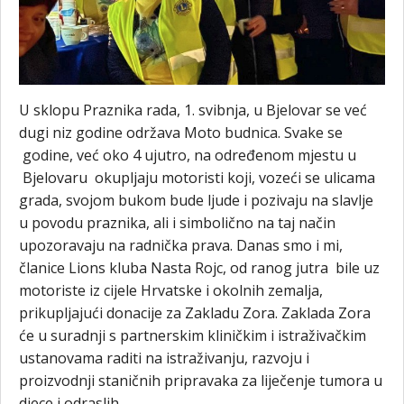
U sklopu Praznika rada, 1. svibnja, u Bjelovar se već
dugi niz godine održava Moto budnica. Svake se
godine, već oko 4 ujutro, na određenom mjestu u
Bjelovaru okupljaju motoristi koji, vozeći se ulicama
grada, svojom bukom bude ljude i pozivaju na slavlje
u povodu praznika, ali i simbolično na taj način
upozoravaju na radnička prava. Danas smo i mi,
članice Lions kluba Nasta Rojc, od ranog jutra bile uz
motoriste iz cijele Hrvatske i okolnih zemalja,
prikupljajući donacije za Zakladu Zora. Zaklada Zora
će u suradnji s partnerskim kliničkim i istraživačkim
ustanovama raditi na istraživanju, razvoju i
proizvodnji staničnih pripravaka za liječenje tumora u
djece i odraslih.