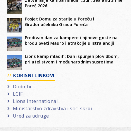
Zatvaranje kampa mladih „Sun, Sea and Smile
Poreč 2026.
Posjet Domu za starije u Poreču i
Gradonačelniku Grada Poreča
Predivan dan za kampere i njihove goste na
brodu Sveti Mauro i atrakcije u Istralandiji
Lions kamp mladih: Dan ispunjen plovidbom,
prijateljstvom i međunarodnim susretima
KORISNI LINKOVI
Dodir.hr
LCIF
Lions International
Ministarstvo zdravstva i soc. skrbi
Ured za udruge