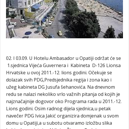
02. I 03.09. U Hotelu Ambasador u Opatiji održat će se
1.sjednica Vijeća Guvernera i Kabineta D-126 Lionsa
Hrvatske u ovoj 2011.-12. lions godini. Očekuje se
dolazak svih PDG,Predsjednika regija i zona kao i
užeg kabineta DG Jusufa šehanovića. Na dnevnom
redu se nalazi nekoliko vrlo važnih pitanja od kojih je
najznačajnije dogovor oko Programa rada u 2011.-12.
Lions godini. Osim radnog dijela sjednica,u petak
navečer PDG Ivica Jakić organizira domjenak u svom
domu u Opatiji,a u subotu otvaramo izložbu slika