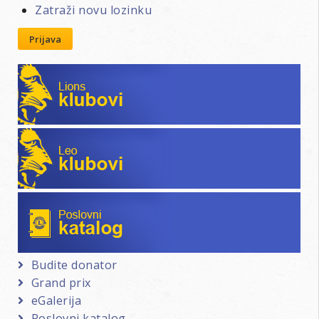
Zatraži novu lozinku
Prijava
Lions klubovi
Leo klubovi
Poslovni katalog
Budite donator
Grand prix
eGalerija
Poslovni katalog