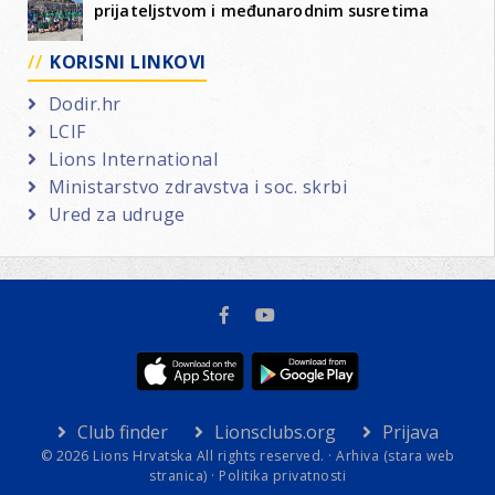
prijateljstvom i međunarodnim susretima
KORISNI LINKOVI
Dodir.hr
LCIF
Lions International
Ministarstvo zdravstva i soc. skrbi
Ured za udruge
Club finder
Lionsclubs.org
Prijava
© 2026 Lions Hrvatska All rights reserved. ·
Arhiva (stara web
stranica)
·
Politika privatnosti