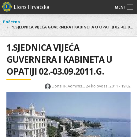
Skoči
Lions Hrvatska
MENI
na
glavni
O
O nama
Glavni
Početna
Vi
sadržaj
1.SJEDNICA VIJEĆA GUVERNERA I KABINETA U OPATIJI 02.-03.09.2011.G.
izbornik
nama
ste
Lions Distrikt 126
Lions
ovdje
Distrikt
1.SJEDNICA VIJEĆA
Naši projekti
126
GUVERNERA I KABINETA U
Naši
Aktivnosti
projekti
OPATIJI 02.-03.09.2011.G.
Aktivnosti
LionsHR Adminis...
24 kolovoza, 2011 - 19:02